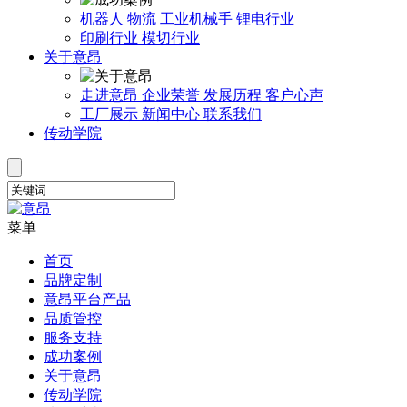
机器人
物流
工业机械手
锂电行业
印刷行业
模切行业
关于意昂
走进意昂
企业荣誉
发展历程
客户心声
工厂展示
新闻中心
联系我们
传动学院
菜单
首页
品牌定制
意昂平台产品
品质管控
服务支持
成功案例
关于意昂
传动学院