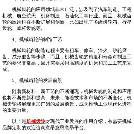
机械齿轮的应用领域非常广泛，涉及到了汽车制造、工程
机械、航空航天、机床制造、石油化工等行业。而且，机械齿
轮的应用也在不断扩展和创新，比如出现了多级齿轮箱、行星
齿轮、蜗杆齿轮等。
4、机械齿轮的制造工艺
机械齿轮的制造过程主要有粗车、修车、淬火、砂轮磨
齿、成形磨齿等步骤。而且，机械齿轮的精度和寿命对制造工
艺的要求非常高，因此需要采用高精度的机床和加工工艺来完
成。
5、机械齿轮的发展前景
随着新材料、新工艺的不断涌现，机械齿轮的制造和应用
也将不断更新和提高。未来，随着技术和市场的不断变化，机
械齿轮将展现更加广阔的发展前景，成为推动工业现代化进程
的重要力量。
以上是
机械齿轮
对现代工业发展的作用介绍，有需要机械
品牌定制的欢迎咨询
意昂意昂意昂平台。