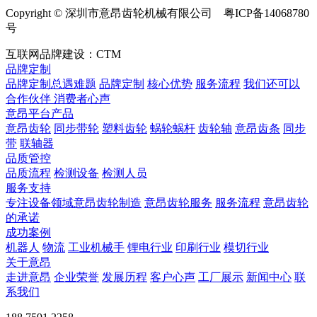
Copyright © 深圳市意昂齿轮机械有限公司 粤ICP备14068780
号
互联网品牌建设：CTM
品牌定制
品牌定制总遇难题
品牌定制
核心优势
服务流程
我们还可以
合作伙伴
​ 消费者心声
意昂平台产品
意昂齿轮
同步带轮
塑料齿轮
蜗轮蜗杆
齿轮轴
意昂齿条
同步
带
联轴器
品质管控
品质流程
检测设备
检测人员
服务支持
专注设备领域意昂齿轮制造
意昂齿轮服务
服务流程
意昂齿轮
的承诺
成功案例
机器人
物流
工业机械手
锂电行业
印刷行业
模切行业
关于意昂
走进意昂
企业荣誉
发展历程
客户心声
工厂展示
新闻中心
联
系我们