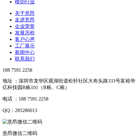
模切行业
关于意昂
走进意昂
企业荣誉
发展历程
客户心声
工厂展示
新闻中心
联系我们
188 7591 2258
地址 ：深圳市龙华区观湖街道松轩社区大布头路333号富裕华
亿科技园B栋101（B栋、C栋）
电话 ：188 7591 2258
QQ：285286013
意昂微信二维码