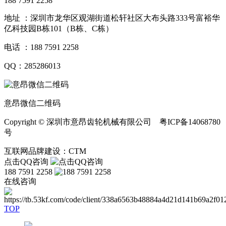
188 7591 2258
地址 ：深圳市龙华区观湖街道松轩社区大布头路333号富裕华
亿科技园B栋101（B栋、C栋）
电话 ：188 7591 2258
QQ：285286013
意昂微信二维码
Copyright © 深圳市意昂齿轮机械有限公司 粤ICP备14068780
号
互联网品牌建设：CTM
点击QQ咨询
188 7591 2258
在线咨询
TOP