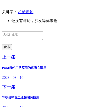
关键字：
机械齿轮
还没有评论，沙发等你来抢
发布
上一条
POM齿轮广泛应用的优势在哪里
2023 - 03 - 16
下一条
异型齿轮在工业领域的应用