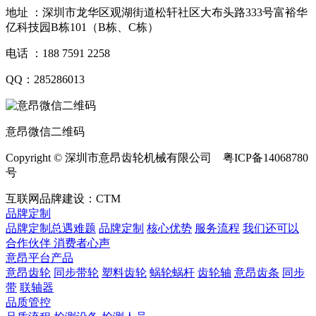
地址 ：深圳市龙华区观湖街道松轩社区大布头路333号富裕华
亿科技园B栋101（B栋、C栋）
电话 ：188 7591 2258
QQ：285286013
意昂微信二维码
Copyright © 深圳市意昂齿轮机械有限公司 粤ICP备14068780
号
互联网品牌建设：CTM
品牌定制
品牌定制总遇难题
品牌定制
核心优势
服务流程
我们还可以
合作伙伴
​ 消费者心声
意昂平台产品
意昂齿轮
同步带轮
塑料齿轮
蜗轮蜗杆
齿轮轴
意昂齿条
同步
带
联轴器
品质管控