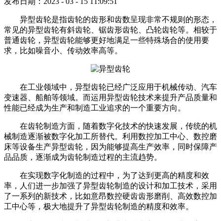
发布日期：2023 - 03 - 15 11:09:51
异型齿轮是指齿轮的齿形和齿数呈现非常不规则的形态，
常见的异型齿轮有斜齿轮、锯齿形齿轮、凸轮齿轮等。相较于
普通齿轮，异型齿轮能够更好地满足一些特殊场合的使用要
求，比如噪音小、传动效率高等。
在工业领域中，异型齿轮已经广泛应用于机械传动、汽车
变速器、船舶等领域。而运用异型齿轮技术来提升产品质量和
性能已经成为生产和制造工业追求的一个重要方向。
在齿轮制造方面，随着数字化技术的快速发展，传统的机
械制造逐渐被数字化加工所替代。利用数控加工中心、数控磨
床等设备生产异型齿轮，因为能够提高生产效率，同时保障产
品品质，逐渐成为齿轮制造过程的主流趋势。
在实现数字化制造的过程中，为了达到更高的精度和效
率，人们进一步加强了异型齿轮制造的设计和加工技术，采用
了一系列的新技术，比如意昂数控硬齿齿形磨削、高效数控加
工中心等，极大地提升了异型齿轮制造的精度和效率。