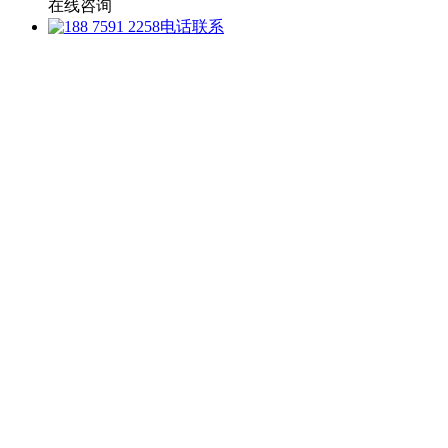
在线咨询
电话联系