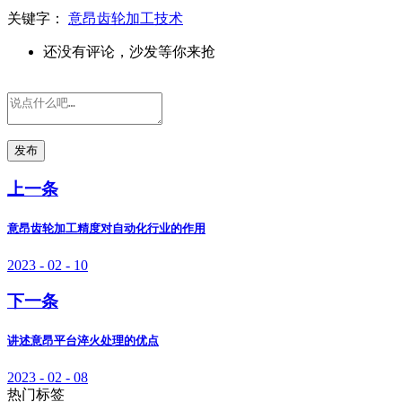
关键字：
意昂齿轮加工技术
还没有评论，沙发等你来抢
发布
上一条
意昂齿轮加工精度对自动化行业的作用
2023 - 02 - 10
下一条
讲述意昂平台淬火处理的优点
2023 - 02 - 08
热门标签