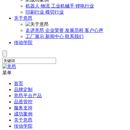
机器人
物流
工业机械手
锂电行业
印刷行业
模切行业
关于意昂
走进意昂
企业荣誉
发展历程
客户心声
工厂展示
新闻中心
联系我们
传动学院
菜单
首页
品牌定制
意昂平台产品
品质管控
服务支持
成功案例
关于意昂
传动学院