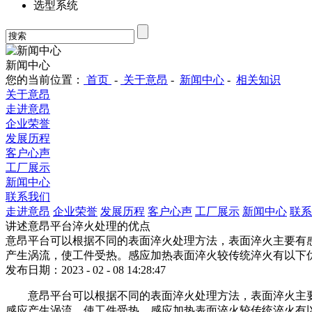
选型系统
新闻中心
您的当前位置：
首页
-
关于意昂
-
新闻中心
-
相关知识
关于意昂
走进意昂
企业荣誉
发展历程
客户心声
工厂展示
新闻中心
联系我们
走进意昂
企业荣誉
发展历程
客户心声
工厂展示
新闻中心
联系
讲述意昂平台淬火处理的优点
意昂平台可以根据不同的表面淬火处理方法，表面淬火主要有
产生涡流，使工件受热。感应加热表面淬火较传统淬火有以下优
发布日期：2023 - 02 - 08 14:28:47
意昂平台可以根据不同的表面淬火处理方法，表面淬火主
感应产生涡流，使工件受热。感应加热表面淬火较传统淬火有