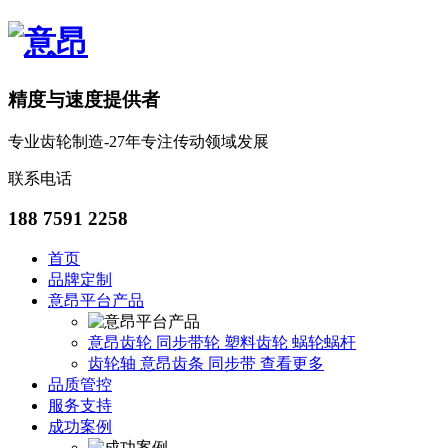
精度与速度提供者
专业齿轮制造-27年专注传动领域发展
联系电话
188 7591 2258
首页
品牌定制
意昂平台产品
意昂齿轮
同步带轮
塑料齿轮
蜗轮蜗杆
齿轮轴
意昂齿条
同步带
查看更多
品质管控
服务支持
成功案例