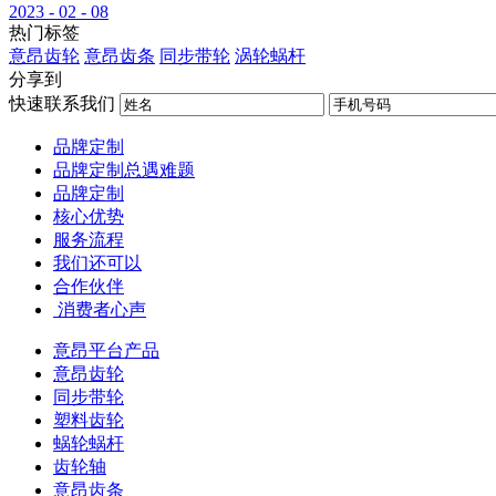
2023 - 02 - 08
热门标签
意昂齿轮
意昂齿条
同步带轮
涡轮蜗杆
分享到
快速联系我们
品牌定制
品牌定制总遇难题
品牌定制
核心优势
服务流程
我们还可以
合作伙伴
​ 消费者心声
意昂平台产品
意昂齿轮
同步带轮
塑料齿轮
蜗轮蜗杆
齿轮轴
意昂齿条