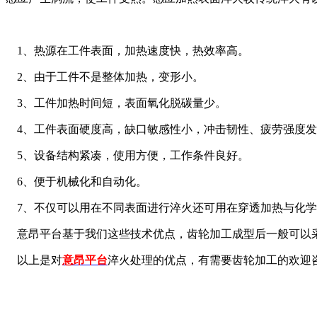
1、热源在工件表面，加热速度快，热效率高。
2、由于工件不是整体加热，变形小。
3、工件加热时间短，表面氧化脱碳量少。
4、工件表面硬度高，缺口敏感性小，冲击韧性、疲劳强度发
5、设备结构紧凑，使用方便，工作条件良好。
6、便于机械化和自动化。
7、不仅可以用在不同表面进行淬火还可用在穿透加热与化学
意昂平台基于我们这些技术优点，齿轮加工成型后一般可以
以上是对
意昂平台
淬火处理的优点，有需要齿轮加工的欢迎