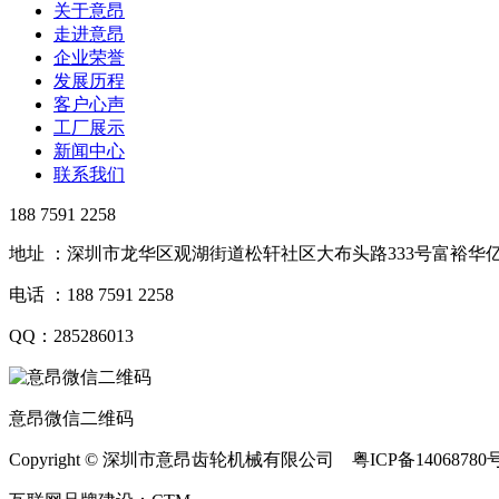
关于意昂
走进意昂
企业荣誉
发展历程
客户心声
工厂展示
新闻中心
联系我们
188 7591 2258
地址 ：深圳市龙华区观湖街道松轩社区大布头路333号富裕华亿
电话 ：188 7591 2258
QQ：285286013
意昂微信二维码
Copyright © 深圳市意昂齿轮机械有限公司 粤ICP备14068780