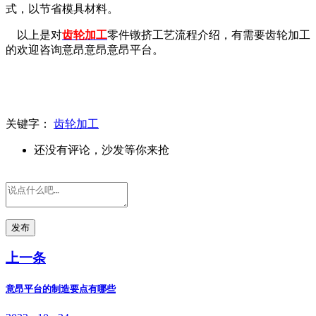
式，以节省模具材料。
以上是对
齿轮加工
零件镦挤工艺流程介绍，有需要齿轮加工
的欢迎咨询
意昂意昂意昂平台。
关键字：
齿轮加工
还没有评论，沙发等你来抢
发布
上一条
意昂平台的制造要点有哪些