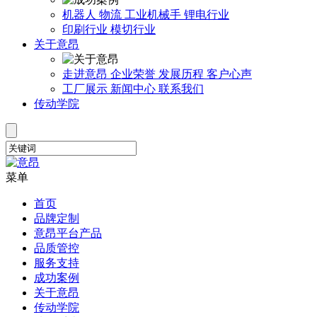
机器人
物流
工业机械手
锂电行业
印刷行业
模切行业
关于意昂
走进意昂
企业荣誉
发展历程
客户心声
工厂展示
新闻中心
联系我们
传动学院
菜单
首页
品牌定制
意昂平台产品
品质管控
服务支持
成功案例
关于意昂
传动学院