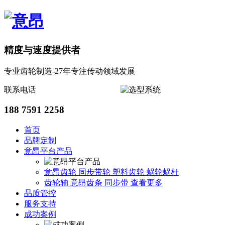
精度与速度提供者
专业齿轮制造-27年专注传动领域发展
联系电话
188 7591 2258
首页
品牌定制
意昂平台产品
意昂齿轮
同步带轮
塑料齿轮
蜗轮蜗杆
齿轮轴
意昂齿条
同步带
查看更多
品质管控
服务支持
成功案例