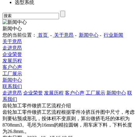
选型系统
新闻中心
您的当前位置：
首页
-
关于意昂
-
新闻中心
-
行业新闻
关于意昂
走进意昂
企业荣誉
发展历程
客户心声
工厂展示
新闻中心
联系我们
走进意昂
企业荣誉
发展历程
客户心声
工厂展示
新闻中心
联
系我们
齿轮加工零件镦挤工艺流程介绍
齿轮加工零件镦挤工艺流程根据零件冷挤压件图中尺寸，考虑
到要钻预成形孔，按体积不变原则，算出镦挤毛坯的体积为
8708mm3。毛坯为16mm的精拉圆钢，用车床下料，下料长度
为26.8mm.。