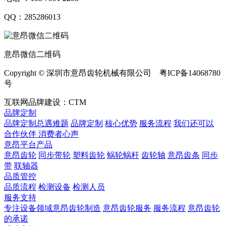
QQ：285286013
意昂微信二维码
Copyright © 深圳市意昂齿轮机械有限公司 粤ICP备14068780
号
互联网品牌建设：CTM
品牌定制
品牌定制总遇难题
品牌定制
核心优势
服务流程
我们还可以
合作伙伴
​ 消费者心声
意昂平台产品
意昂齿轮
同步带轮
塑料齿轮
蜗轮蜗杆
齿轮轴
意昂齿条
同步
带
联轴器
品质管控
品质流程
检测设备
检测人员
服务支持
专注设备领域意昂齿轮制造
意昂齿轮服务
服务流程
意昂齿轮
的承诺