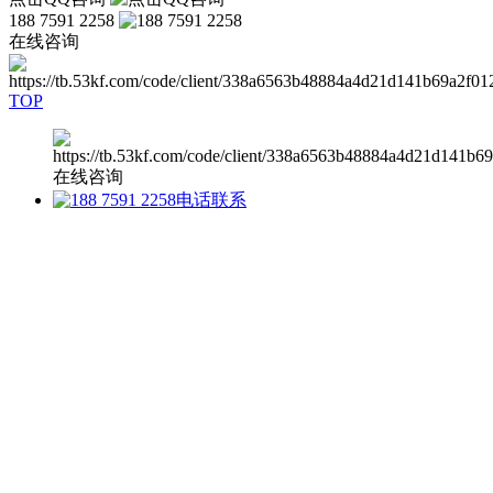
188 7591 2258
在线咨询
TOP
在线咨询
电话联系