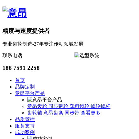
精度与速度提供者
专业齿轮制造-27年专注传动领域发展
联系电话
188 7591 2258
首页
品牌定制
意昂平台产品
意昂齿轮
同步带轮
塑料齿轮
蜗轮蜗杆
齿轮轴
意昂齿条
同步带
查看更多
品质管控
服务支持
成功案例