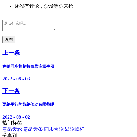
还没有评论，沙发等你来抢
发布
上一条
免键同步带轮特点及注意事项
2022 - 08 - 03
下一条
两轴平行的齿轮传动有哪些呢
2022 - 08 - 02
热门标签
意昂齿轮
意昂齿条
同步带轮
涡轮蜗杆
分享到