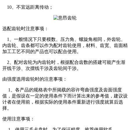
10、不宜远距离传动；
选配齿轮时注意事项：
1、一般情况下只要模数、压力角、螺旋角相同，外齿轮、
内齿轮、齿条都可以作为配对齿轮使用，材料、齿宽、齿面精
加工工艺不同的产品也可以配合使用。
2、配对齿轮为内齿轮时，根据配合齿数的搭建可能产生渐
开线干涉、次摆线干涉及齿轮间干涉。
由强度选用齿轮时的注意事项：
1、各产品的规格表中所揭载的容许弯曲强度及齿面强度
值，是假设在一定的使用条件下而计算出来的参考值，建议设
计者在使用前，根据实际的使用条件重新进行强度就算后选
择。
使用注意事项：
1
、使用三爪卡盘时，为了保证精度，推荐使用软爪。