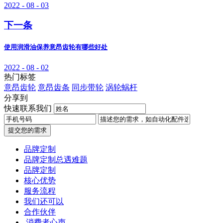
2022 - 08 - 03
下一条
使用润滑油保养意昂齿轮有哪些好处
2022 - 08 - 02
热门标签
意昂齿轮
意昂齿条
同步带轮
涡轮蜗杆
分享到
快速联系我们
提交您的需求
品牌定制
品牌定制总遇难题
品牌定制
核心优势
服务流程
我们还可以
合作伙伴
​ 消费者心声