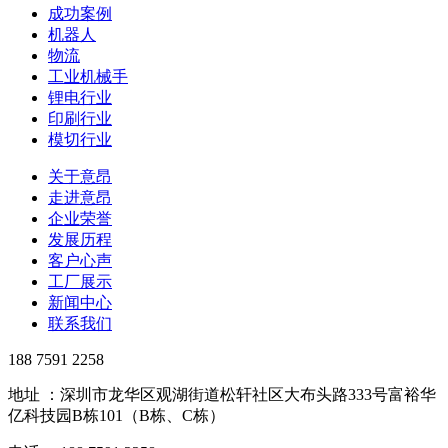
成功案例
机器人
物流
工业机械手
锂电行业
印刷行业
模切行业
关于意昂
走进意昂
企业荣誉
发展历程
客户心声
工厂展示
新闻中心
联系我们
188 7591 2258
地址 ：深圳市龙华区观湖街道松轩社区大布头路333号富裕华
亿科技园B栋101（B栋、C栋）