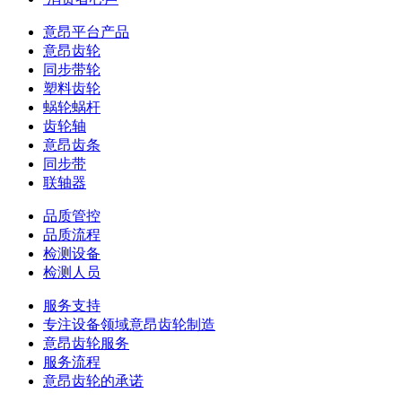
意昂平台产品
意昂齿轮
同步带轮
塑料齿轮
蜗轮蜗杆
齿轮轴
意昂齿条
同步带
联轴器
品质管控
品质流程
检测设备
检测人员
服务支持
专注设备领域意昂齿轮制造
意昂齿轮服务
服务流程
意昂齿轮的承诺