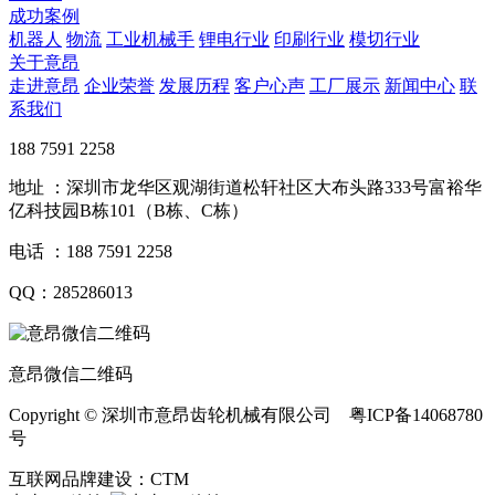
成功案例
机器人
物流
工业机械手
锂电行业
印刷行业
模切行业
关于意昂
走进意昂
企业荣誉
发展历程
客户心声
工厂展示
新闻中心
联
系我们
188 7591 2258
地址 ：深圳市龙华区观湖街道松轩社区大布头路333号富裕华
亿科技园B栋101（B栋、C栋）
电话 ：188 7591 2258
QQ：285286013
意昂微信二维码
Copyright © 深圳市意昂齿轮机械有限公司 粤ICP备14068780
号
互联网品牌建设：CTM