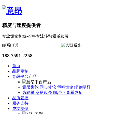
精度与速度提供者
专业齿轮制造-27年专注传动领域发展
联系电话
188 7591 2258
首页
品牌定制
意昂平台产品
意昂齿轮
同步带轮
塑料齿轮
蜗轮蜗杆
齿轮轴
意昂齿条
同步带
查看更多
品质管控
服务支持
成功案例