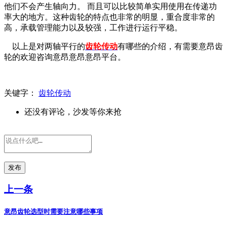
他们不会产生轴向力。 而且可以比较简单实用使用在传递功
率大的地方。这种齿轮的特点也非常的明显，重合度非常的
高，承载管理能力以及较强，工作进行运行平稳。
以上是对两轴平行的
齿轮传动
有哪些的介绍，有需要意昂齿
轮的欢迎咨询
意昂意昂意昂平台。
关键字：
齿轮传动
还没有评论，沙发等你来抢
发布
上一条
意昂齿轮选型时需要注意哪些事项