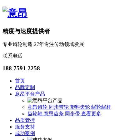
精度与速度提供者
专业齿轮制造-27年专注传动领域发展
联系电话
188 7591 2258
首页
品牌定制
意昂平台产品
意昂齿轮
同步带轮
塑料齿轮
蜗轮蜗杆
齿轮轴
意昂齿条
同步带
查看更多
品质管控
服务支持
成功案例