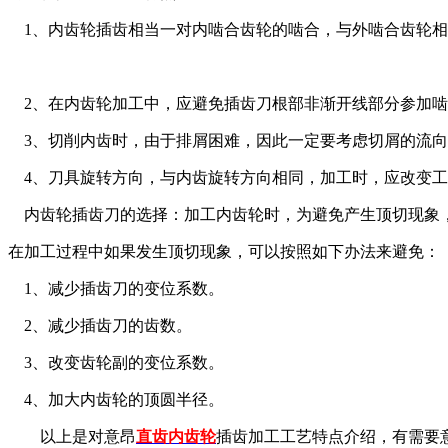
1、内齿轮插齿相当一对内啮合齿轮的啮合，与外啮合齿轮相
2、在内齿轮加工中，应避免插齿刀根部非渐开线部分参加
3、切削内齿时，由于排屑困难，因此一定要考虑切屑的流向
4、刀具旋转方向，与内齿旋转方向相同，加工时，应改变工
内齿轮插齿刀的选择：加工内齿轮时，为避免产生顶切现象，
在加工过程中如果发生顶切现象，可以按照如下办法来避免：
1、减少插齿刀的变位系数。
2、减少插齿刀的齿数。
3、改变齿轮副的变位系数。
4、加大内齿轮的顶圆半径。
以上是对意昂
直齿内齿轮
插齿加工工艺特点介绍，有需要