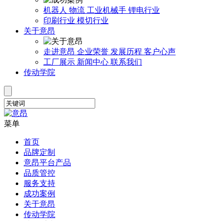
机器人
物流
工业机械手
锂电行业
印刷行业
模切行业
关于意昂
走进意昂
企业荣誉
发展历程
客户心声
工厂展示
新闻中心
联系我们
传动学院
菜单
首页
品牌定制
意昂平台产品
品质管控
服务支持
成功案例
关于意昂
传动学院