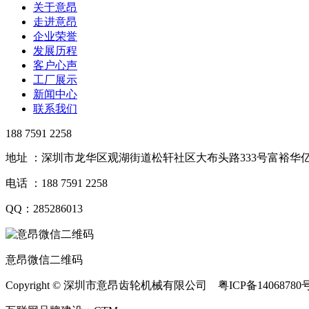
关于意昂
走进意昂
企业荣誉
发展历程
客户心声
工厂展示
新闻中心
联系我们
188 7591 2258
地址 ：深圳市龙华区观湖街道松轩社区大布头路333号富裕华亿
电话 ：188 7591 2258
QQ：285286013
意昂微信二维码
Copyright © 深圳市意昂齿轮机械有限公司 粤ICP备14068780