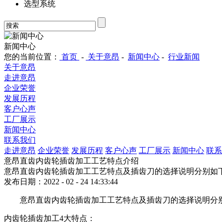
选型系统
新闻中心
您的当前位置：
首页
-
关于意昂
-
新闻中心
-
行业新闻
关于意昂
走进意昂
企业荣誉
发展历程
客户心声
工厂展示
新闻中心
联系我们
走进意昂
企业荣誉
发展历程
客户心声
工厂展示
新闻中心
联系
意昂直齿内齿轮插齿加工工艺特点介绍
意昂直齿内齿轮插齿加工工艺特点及插齿刀的选择说明分别如
发布日期：2022 - 02 - 24 14:33:44
意昂直齿内齿轮插齿加工工艺特点及插齿刀的选择说明分
内齿轮插齿加工
4大特点：