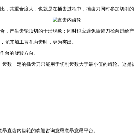
比，其重合度大，也就是在插齿过程中，插齿刀同时参加切削的
啮合，产生齿轮顶切的干涉现象；同时也应避免插齿刀径向进给
，尤其加工肓孔内齿时，更为突出。
作台的旋转方向。
齿数一定的插齿刀只能用于切削齿数大于最小值的齿轮。这是
意昂直齿内齿轮的欢迎咨询
意昂意昂意昂平台。