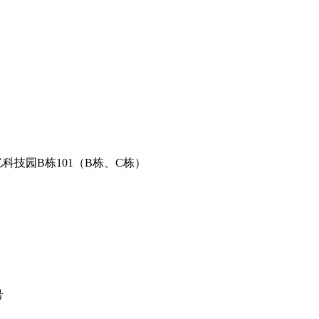
科技园B栋101（B栋、C栋）
号