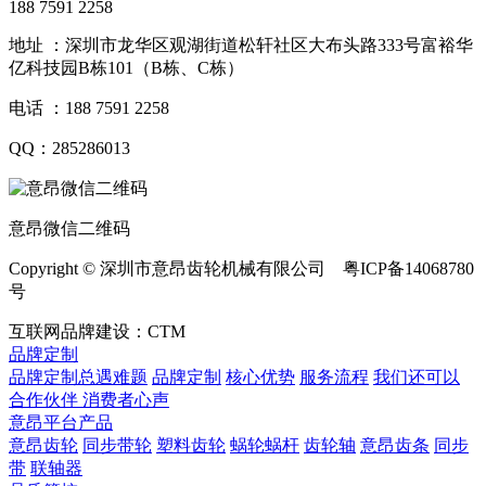
188 7591 2258
地址 ：深圳市龙华区观湖街道松轩社区大布头路333号富裕华
亿科技园B栋101（B栋、C栋）
电话 ：188 7591 2258
QQ：285286013
意昂微信二维码
Copyright © 深圳市意昂齿轮机械有限公司 粤ICP备14068780
号
互联网品牌建设：CTM
品牌定制
品牌定制总遇难题
品牌定制
核心优势
服务流程
我们还可以
合作伙伴
​ 消费者心声
意昂平台产品
意昂齿轮
同步带轮
塑料齿轮
蜗轮蜗杆
齿轮轴
意昂齿条
同步
带
联轴器