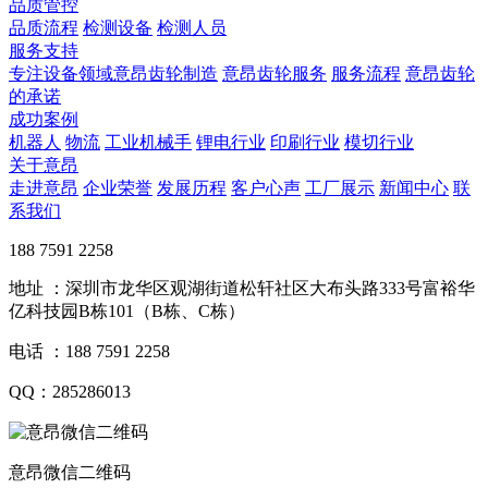
品质管控
品质流程
检测设备
检测人员
服务支持
专注设备领域意昂齿轮制造
意昂齿轮服务
服务流程
意昂齿轮
的承诺
成功案例
机器人
物流
工业机械手
锂电行业
印刷行业
模切行业
关于意昂
走进意昂
企业荣誉
发展历程
客户心声
工厂展示
新闻中心
联
系我们
188 7591 2258
地址 ：深圳市龙华区观湖街道松轩社区大布头路333号富裕华
亿科技园B栋101（B栋、C栋）
电话 ：188 7591 2258
QQ：285286013
意昂微信二维码