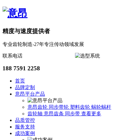
精度与速度提供者
专业齿轮制造-27年专注传动领域发展
联系电话
188 7591 2258
首页
品牌定制
意昂平台产品
意昂齿轮
同步带轮
塑料齿轮
蜗轮蜗杆
齿轮轴
意昂齿条
同步带
查看更多
品质管控
服务支持
成功案例