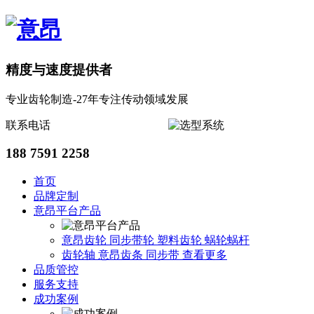
精度与速度提供者
专业齿轮制造-27年专注传动领域发展
联系电话
188 7591 2258
首页
品牌定制
意昂平台产品
意昂齿轮
同步带轮
塑料齿轮
蜗轮蜗杆
齿轮轴
意昂齿条
同步带
查看更多
品质管控
服务支持
成功案例