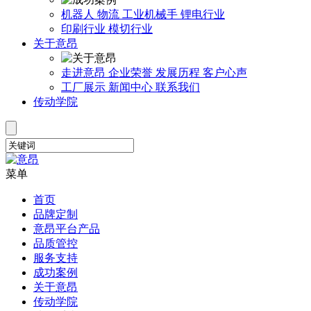
机器人
物流
工业机械手
锂电行业
印刷行业
模切行业
关于意昂
走进意昂
企业荣誉
发展历程
客户心声
工厂展示
新闻中心
联系我们
传动学院
菜单
首页
品牌定制
意昂平台产品
品质管控
服务支持
成功案例
关于意昂
传动学院