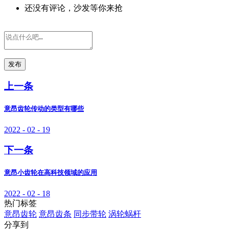
还没有评论，沙发等你来抢
发布
上一条
意昂齿轮传动的类型有哪些
2022 - 02 - 19
下一条
意昂小齿轮在高科技领域的应用
2022 - 02 - 18
热门标签
意昂齿轮
意昂齿条
同步带轮
涡轮蜗杆
分享到