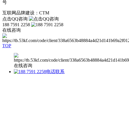
号
互联网品牌建设：CTM
点击QQ咨询
188 7591 2258
在线咨询
TOP
在线咨询
电话联系