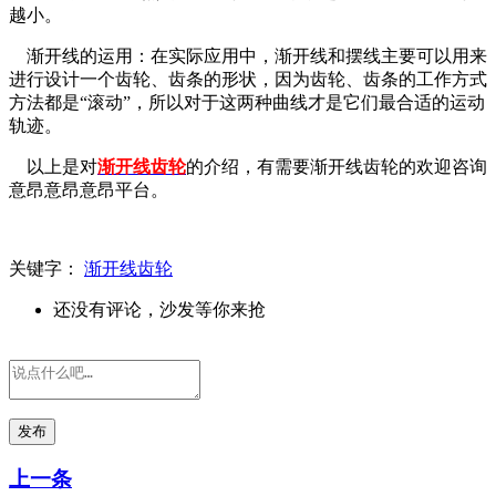
越小。
渐开线的运用：在实际应用中，渐开线和摆线主要可以用来
进行设计一个齿轮、齿条的形状，因为齿轮、齿条的工作方式
方法都是
“滚动”，所以对于这两种曲线才是它们最合适的运动
轨迹。
以上是对
渐开线齿轮
的介绍，有需要渐开线齿轮的欢迎咨询
意昂意昂意昂平台。
关键字：
渐开线齿轮
还没有评论，沙发等你来抢
发布
上一条