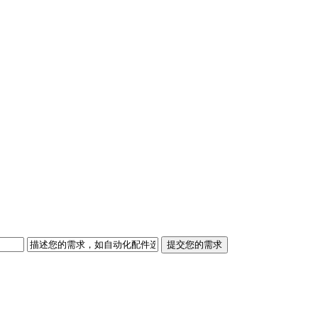
提交您的需求