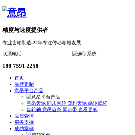
精度与速度提供者
专业齿轮制造-27年专注传动领域发展
联系电话
188 7591 2258
首页
品牌定制
意昂平台产品
意昂齿轮
同步带轮
塑料齿轮
蜗轮蜗杆
齿轮轴
意昂齿条
同步带
查看更多
品质管控
服务支持
成功案例