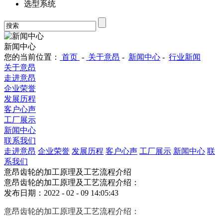
选型系统
新闻中心
您的当前位置：
首页
-
关于意昂
-
新闻中心
-
行业新闻
关于意昂
走进意昂
企业荣誉
发展历程
客户心声
工厂展示
新闻中心
联系我们
走进意昂
企业荣誉
发展历程
客户心声
工厂展示
新闻中心
联
系我们
意昂齿轮的加工原理及工艺流程介绍
意昂齿轮的加工原理及工艺流程介绍：
发布日期：2022 - 02 - 09 14:05:43
意昂齿轮的加工原理及工艺流程介绍：