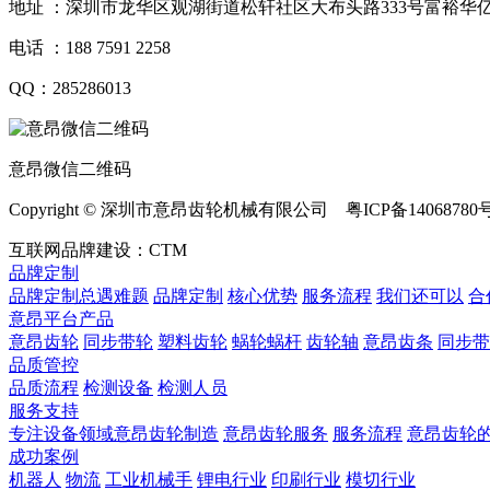
地址 ：深圳市龙华区观湖街道松轩社区大布头路333号富裕华亿
电话 ：188 7591 2258
QQ：285286013
意昂微信二维码
Copyright © 深圳市意昂齿轮机械有限公司 粤ICP备14068780
互联网品牌建设：CTM
品牌定制
品牌定制总遇难题
品牌定制
核心优势
服务流程
我们还可以
合
意昂平台产品
意昂齿轮
同步带轮
塑料齿轮
蜗轮蜗杆
齿轮轴
意昂齿条
同步带
品质管控
品质流程
检测设备
检测人员
服务支持
专注设备领域意昂齿轮制造
意昂齿轮服务
服务流程
意昂齿轮
成功案例
机器人
物流
工业机械手
锂电行业
印刷行业
模切行业