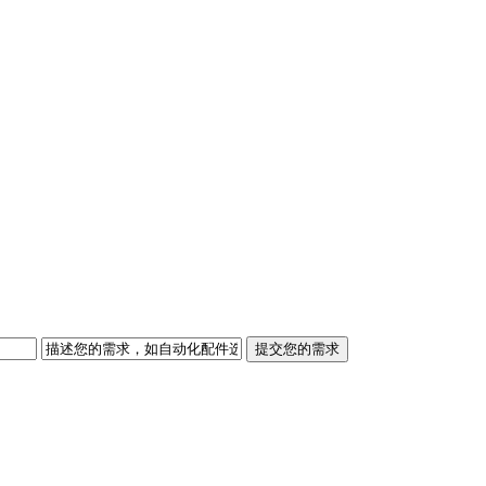
提交您的需求