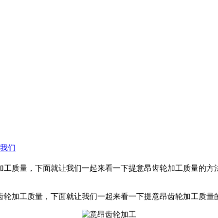
我们
加工质量，下面就让我们一起来看一下提意昂齿轮加工质量的方
齿轮加工质量，下面就让我们一起来看一下提意昂齿轮加工质量