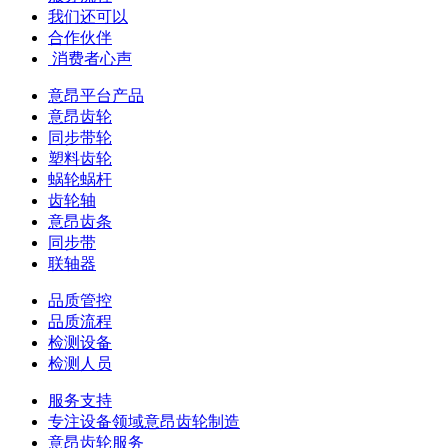
我们还可以
合作伙伴
​ 消费者心声
意昂平台产品
意昂齿轮
同步带轮
塑料齿轮
蜗轮蜗杆
齿轮轴
意昂齿条
同步带
联轴器
品质管控
品质流程
检测设备
检测人员
服务支持
专注设备领域意昂齿轮制造
意昂齿轮服务