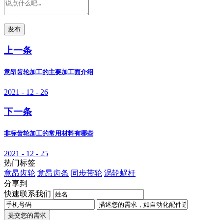
发布
上一条
意昂齿轮加工的主要加工面介绍
2021 - 12 - 26
下一条
非标齿轮加工的常用材料有哪些
2021 - 12 - 25
热门标签
意昂齿轮
意昂齿条
同步带轮
涡轮蜗杆
分享到
快速联系我们
提交您的需求