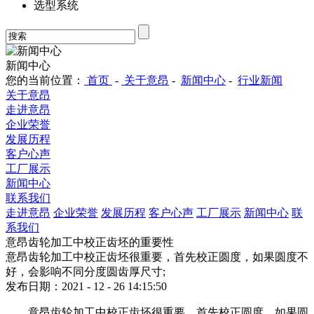
选型系统
新闻中心
您的当前位置：
首页
-
关于意昂
-
新闻中心
-
行业新闻
关于意昂
走进意昂
企业荣誉
发展历程
客户心声
工厂展示
新闻中心
联系我们
走进意昂
企业荣誉
发展历程
客户心声
工厂展示
新闻中心
联
系我们
意昂齿轮加工中校正齿坯的重要性
意昂齿轮加工中校正齿坯很重要，首先校正圆度，如果圆度不
好，会影响不同分度圆齿厚尺寸;
发布日期：2021 - 12 - 26 14:15:50
意昂齿轮加工中校正齿坯很重要，首先校正圆度，如果圆