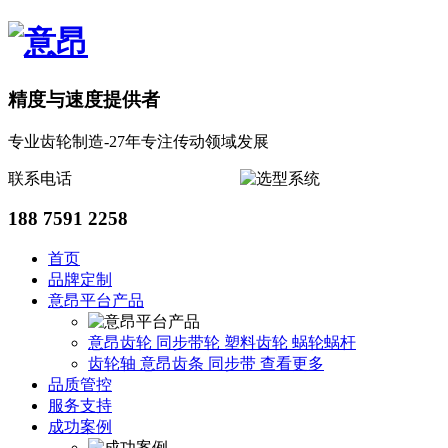
精度与速度提供者
专业齿轮制造-27年专注传动领域发展
联系电话
188 7591 2258
首页
品牌定制
意昂平台产品
意昂齿轮
同步带轮
塑料齿轮
蜗轮蜗杆
齿轮轴
意昂齿条
同步带
查看更多
品质管控
服务支持
成功案例