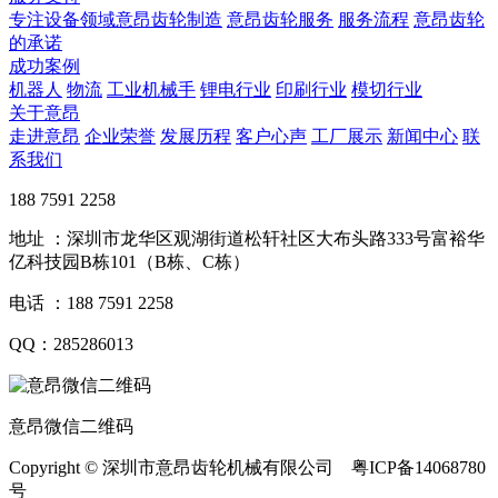
专注设备领域意昂齿轮制造
意昂齿轮服务
服务流程
意昂齿轮
的承诺
成功案例
机器人
物流
工业机械手
锂电行业
印刷行业
模切行业
关于意昂
走进意昂
企业荣誉
发展历程
客户心声
工厂展示
新闻中心
联
系我们
188 7591 2258
地址 ：深圳市龙华区观湖街道松轩社区大布头路333号富裕华
亿科技园B栋101（B栋、C栋）
电话 ：188 7591 2258
QQ：285286013
意昂微信二维码
Copyright © 深圳市意昂齿轮机械有限公司 粤ICP备14068780
号