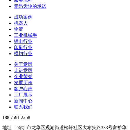
服务流程
意昂齿轮的承诺
成功案例
机器人
物流
工业机械手
锂电行业
印刷行业
模切行业
关于意昂
走进意昂
企业荣誉
发展历程
客户心声
工厂展示
新闻中心
联系我们
188 7591 2258
地址 ：深圳市龙华区观湖街道松轩社区大布头路333号富裕华