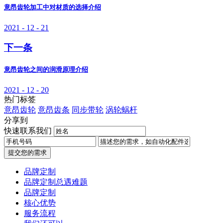
意昂齿轮加工中对材质的选择介绍
2021 - 12 - 21
下一条
意昂齿轮之间的润滑原理介绍
2021 - 12 - 20
热门标签
意昂齿轮
意昂齿条
同步带轮
涡轮蜗杆
分享到
快速联系我们
提交您的需求
品牌定制
品牌定制总遇难题
品牌定制
核心优势
服务流程