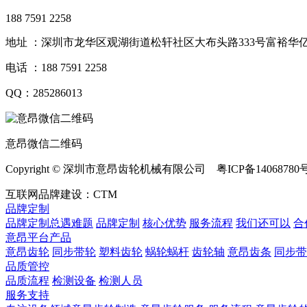
188 7591 2258
地址 ：深圳市龙华区观湖街道松轩社区大布头路333号富裕华亿
电话 ：188 7591 2258
QQ：285286013
意昂微信二维码
Copyright © 深圳市意昂齿轮机械有限公司 粤ICP备14068780
互联网品牌建设：CTM
品牌定制
品牌定制总遇难题
品牌定制
核心优势
服务流程
我们还可以
合
意昂平台产品
意昂齿轮
同步带轮
塑料齿轮
蜗轮蜗杆
齿轮轴
意昂齿条
同步带
品质管控
品质流程
检测设备
检测人员
服务支持