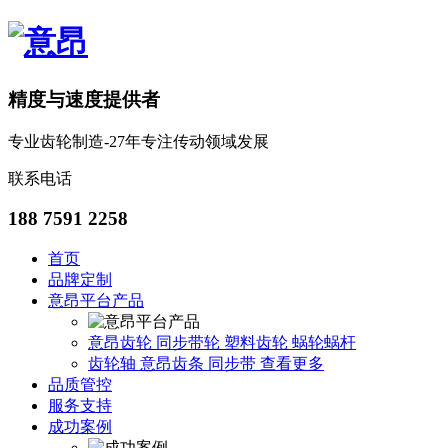
精度与速度提供者
专业齿轮制造-27年专注传动领域发展
联系电话
188 7591 2258
首页
品牌定制
意昂平台产品
意昂齿轮
同步带轮
塑料齿轮
蜗轮蜗杆
齿轮轴
意昂齿条
同步带
查看更多
品质管控
服务支持
成功案例