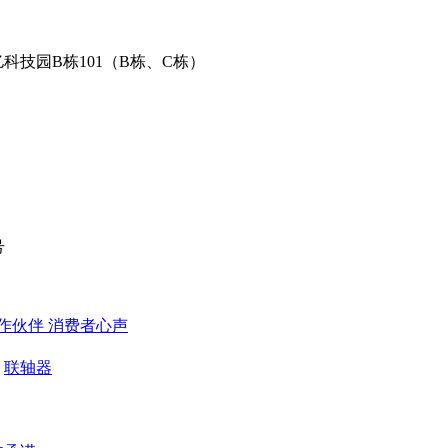
科技园B栋101（B栋、C栋）
号
作伙伴
​ 消费者心声
联轴器