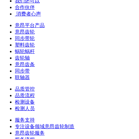
我们还可以
合作伙伴
​ 消费者心声
意昂平台产品
意昂齿轮
同步带轮
塑料齿轮
蜗轮蜗杆
齿轮轴
意昂齿条
同步带
联轴器
品质管控
品质流程
检测设备
检测人员
服务支持
专注设备领域意昂齿轮制造
意昂齿轮服务