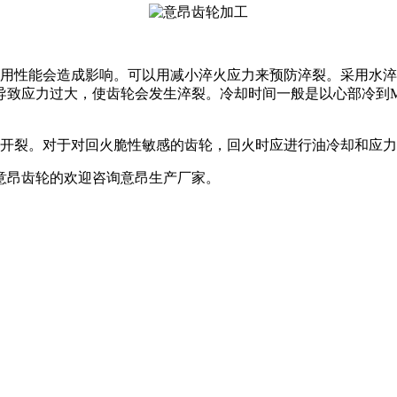
用性能会造成影响。可以用减小淬火应力来预防淬裂。采用水淬
导致应力过大，使齿轮会发生淬裂。冷却时间一般是以心部冷到
开裂。对于对回火脆性敏感的齿轮，回火时应进行油冷却和应力
意昂齿轮的欢迎咨询
意昂生产厂家。