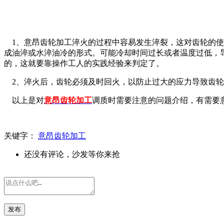
1、意昂齿轮加工淬火的过程中容易发生淬裂，这对齿轮的使
成油淬或水淬油冷的形式。可能冷却时间过长或者温度过低，
的，这就要靠操作工人的实践经验来判定了。
2、淬火后，齿轮必须及时回火，以防止过大的应力导致齿轮
以上是对
意昂齿轮加工
调质时需要注意的问题介绍，有需要
关键字：
意昂齿轮加工
还没有评论，沙发等你来抢
发布