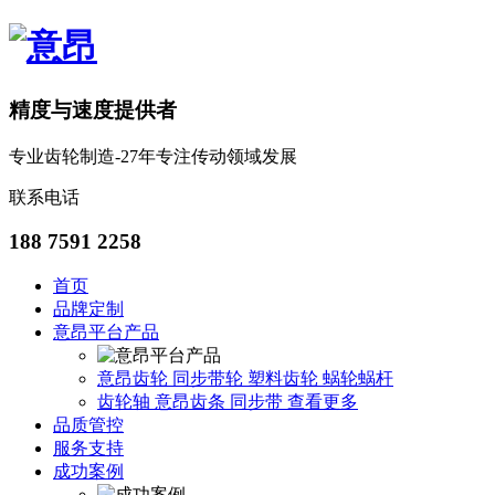
精度与速度提供者
专业齿轮制造-27年专注传动领域发展
联系电话
188 7591 2258
首页
品牌定制
意昂平台产品
意昂齿轮
同步带轮
塑料齿轮
蜗轮蜗杆
齿轮轴
意昂齿条
同步带
查看更多
品质管控
服务支持
成功案例