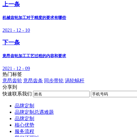
上一条
机械齿轮加工对于精度的要求有哪些
2021 - 12 - 10
下一条
意昂齿轮加工工艺过程的内容和要求
2021 - 12 - 09
热门标签
意昂齿轮
意昂齿条
同步带轮
涡轮蜗杆
分享到
快速联系我们
品牌定制
品牌定制总遇难题
品牌定制
核心优势
服务流程