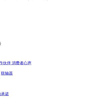
号
作伙伴
​ 消费者心声
联轴器
的承诺