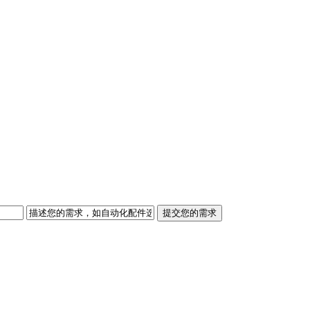
提交您的需求