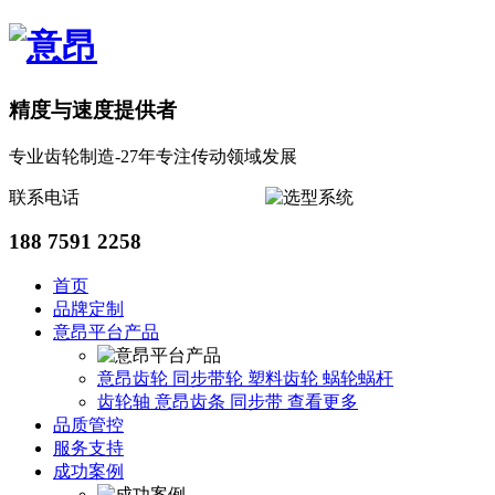
精度与速度提供者
专业齿轮制造-27年专注传动领域发展
联系电话
188 7591 2258
首页
品牌定制
意昂平台产品
意昂齿轮
同步带轮
塑料齿轮
蜗轮蜗杆
齿轮轴
意昂齿条
同步带
查看更多
品质管控
服务支持
成功案例