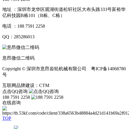
地址 ：深圳市龙华区观湖街道松轩社区大布头路333号富裕华
亿科技园B栋101（B栋、C栋）
电话 ：188 7591 2258
QQ：285286013
意昂微信二维码
Copyright © 深圳市意昂齿轮机械有限公司 粤ICP备14068780
号
互联网品牌建设：CTM
点击QQ咨询
188 7591 2258
在线咨询
TOP