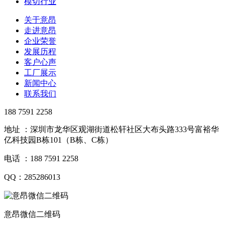
模切行业
关于意昂
走进意昂
企业荣誉
发展历程
客户心声
工厂展示
新闻中心
联系我们
188 7591 2258
地址 ：深圳市龙华区观湖街道松轩社区大布头路333号富裕华
亿科技园B栋101（B栋、C栋）
电话 ：188 7591 2258
QQ：285286013
意昂微信二维码