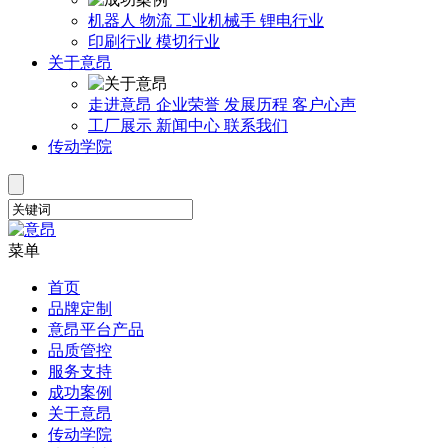
机器人
物流
工业机械手
锂电行业
印刷行业
模切行业
关于意昂
走进意昂
企业荣誉
发展历程
客户心声
工厂展示
新闻中心
联系我们
传动学院
菜单
首页
品牌定制
意昂平台产品
品质管控
服务支持
成功案例
关于意昂
传动学院