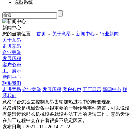
选型系统
新闻中心
您的当前位置：
首页
-
关于意昂
-
新闻中心
-
行业新闻
关于意昂
走进意昂
企业荣誉
发展历程
客户心声
工厂展示
新闻中心
联系我们
走进意昂
企业荣誉
发展历程
客户心声
工厂展示
新闻中心
联
系我们
意昂平台怎么去控制意昂齿轮加热过程中的畸变现象
意昂齿轮是机械设备中很重要的一种传动零件装置，可以说没
有意昂齿轮那么机械设备就没办法正常的运转工作。意昂齿轮
在加工过程中会存在着很多不确定因素。
发布日期：2021 - 11 - 26 14:21:22