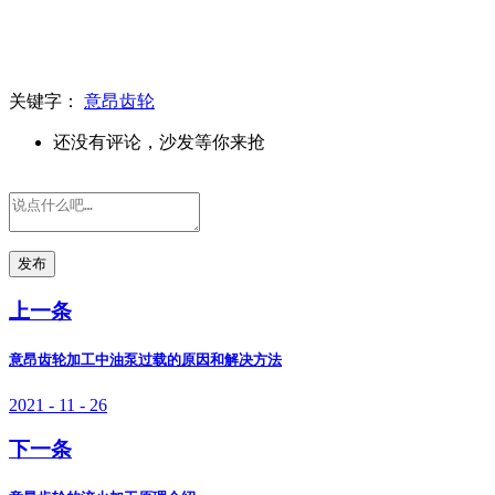
关键字：
意昂齿轮
还没有评论，沙发等你来抢
发布
上一条
意昂齿轮加工中油泵过载的原因和解决方法
2021 - 11 - 26
下一条