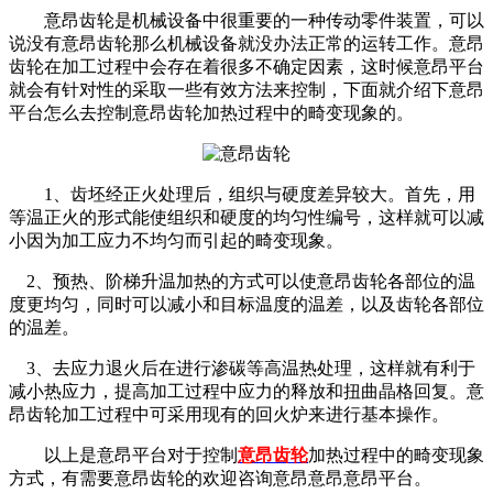
意昂齿轮是机械设备中很重要的一种传动零件装置，可以
说没有意昂齿轮那么机械设备就没办法正常的运转工作。意昂
齿轮在加工过程中会存在着很多不确定因素，这时候意昂平台
就会有针对性的采取一些有效方法来控制，下面就介绍下意昂
平台怎么去控制意昂齿轮加热过程中的畸变现象的。
1、齿坯经正火处理后，组织与硬度差异较大。首先，用
等温正火的形式能使组织和硬度的均匀性编号，这样就可以减
小因为加工应力不均匀而引起的畸变现象。
2、预热、阶梯升温加热的方式可以使意昂齿轮各部位的温
度更均匀，同时可以减小和目标温度的温差，以及齿轮各部位
的温差。
3、去应力退火后在进行渗碳等高温热处理，这样就有利于
减小热应力，提高加工过程中应力的释放和扭曲晶格回复。意
昂齿轮加工过程中可采用现有的回火炉来进行基本操作。
以上是意昂平台对于控制
意昂齿轮
加热过程中的畸变现象
方式，有需要意昂齿轮的欢迎咨询
意昂意昂意昂平台。