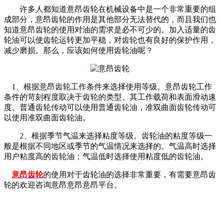
许多人都知道意昂齿轮在机械设备中是一个非常重要的组
成部分，意昂齿轮的作用是其他部分无法替代的，而且我们也
知道意昂齿轮的使用对油的需求是必不可少的。加入适量的齿
轮油可以使齿轮运转更加平稳，对齿轮也有良好的保护作用，
减少磨损。那么，应该如何使用齿轮油呢？
1、根据意昂齿轮工作条件来选择使用等级。意昂齿轮工作
条件的苛刻程度取决于齿轮的类型、其工作载荷和表面滑动速
度。普通齿轮传动可以使用普通齿轮油，准双曲面齿轮传动可
以使用准双曲面齿轮油。
2、根据季节气温来选择粘度等级。齿轮油的粘度等级一
般是根据不同地区或季节的气温情况来选择的。气温高时选择
用户粘度高的齿轮油；气温低时选择使用粘度低的齿轮油。
意昂齿轮
的使用对于齿轮油的选择非常重要，有需要意昂齿
轮的欢迎咨询
意昂意昂意昂平台。