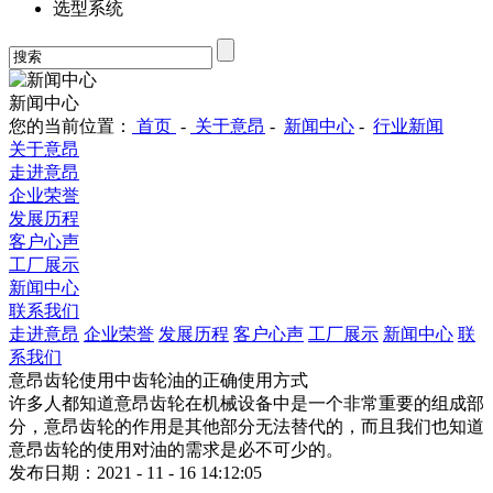
选型系统
新闻中心
您的当前位置：
首页
-
关于意昂
-
新闻中心
-
行业新闻
关于意昂
走进意昂
企业荣誉
发展历程
客户心声
工厂展示
新闻中心
联系我们
走进意昂
企业荣誉
发展历程
客户心声
工厂展示
新闻中心
联
系我们
意昂齿轮使用中齿轮油的正确使用方式
许多人都知道意昂齿轮在机械设备中是一个非常重要的组成部
分，意昂齿轮的作用是其他部分无法替代的，而且我们也知道
意昂齿轮的使用对油的需求是必不可少的。
发布日期：2021 - 11 - 16 14:12:05