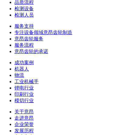
品质流程
检测设备
检测人员
服务支持
专注设备领域意昂齿轮制造
意昂齿轮服务
服务流程
意昂齿轮的承诺
成功案例
机器人
物流
工业机械手
锂电行业
印刷行业
模切行业
关于意昂
走进意昂
企业荣誉
发展历程