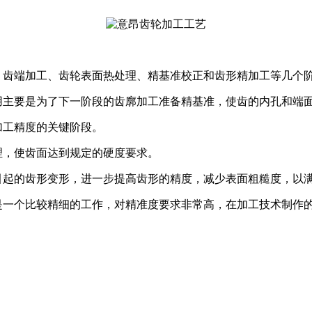
齿端加工、齿轮表面热处理、精基准校正和齿形精加工等几个
主要是为了下一阶段的齿廓加工准备精基准，使齿的内孔和端面
工精度的关键阶段。
，使齿面达到规定的硬度要求。
起的齿形变形，进一步提高齿形的精度，减少表面粗糙度，以满
是一个比较精细的工作，对精准度要求非常高，在加工技术制作