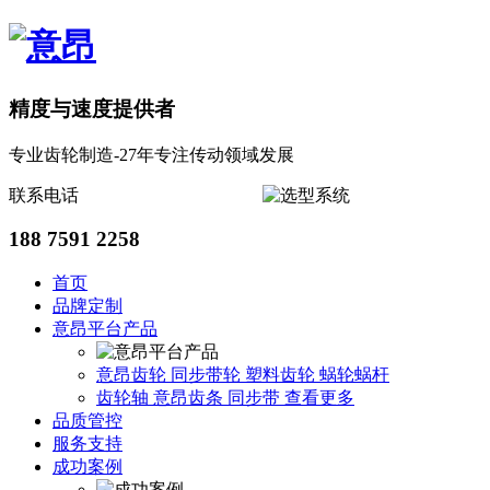
精度与速度提供者
专业齿轮制造-27年专注传动领域发展
联系电话
188 7591 2258
首页
品牌定制
意昂平台产品
意昂齿轮
同步带轮
塑料齿轮
蜗轮蜗杆
齿轮轴
意昂齿条
同步带
查看更多
品质管控
服务支持
成功案例