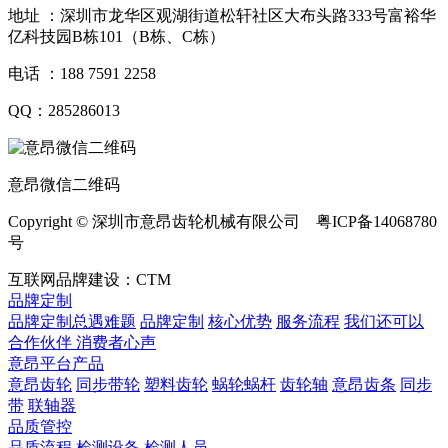
地址 ：深圳市龙华区观湖街道松轩社区大布头路333号富裕华
亿科技园B栋101（B栋、C栋）
电话 ：188 7591 2258
QQ：285286013
意昂微信二维码
Copyright © 深圳市意昂齿轮机械有限公司 粤ICP备14068780
号
互联网品牌建设：CTM
品牌定制
品牌定制总遇难题
品牌定制
核心优势
服务流程
我们还可以
合作伙伴
​ 消费者心声
意昂平台产品
意昂齿轮
同步带轮
塑料齿轮
蜗轮蜗杆
齿轮轴
意昂齿条
同步
带
联轴器
品质管控
品质流程
检测设备
检测人员