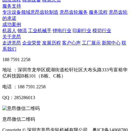
服务支持
专注设备领域意昂齿轮制造
意昂齿轮服务
服务流程
意昂齿轮
的承诺
成功案例
机器人
物流
工业机械手
锂电行业
印刷行业
模切行业
关于意昂
走进意昂
企业荣誉
发展历程
客户心声
工厂展示
新闻中心
联
系我们
188 7591 2258
地址 ：深圳市龙华区观湖街道松轩社区大布头路333号富裕华
亿科技园B栋101（B栋、C栋）
电话 ：188 7591 2258
QQ：285286013
意昂微信二维码
Copyright © 深圳市意昂齿轮机械有限公司 粤ICP备14068780