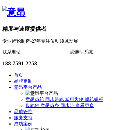
精度与速度提供者
专业齿轮制造-27年专注传动领域发展
联系电话
188 7591 2258
首页
品牌定制
意昂平台产品
意昂齿轮
同步带轮
塑料齿轮
蜗轮蜗杆
齿轮轴
意昂齿条
同步带
查看更多
品质管控
服务支持
成功案例