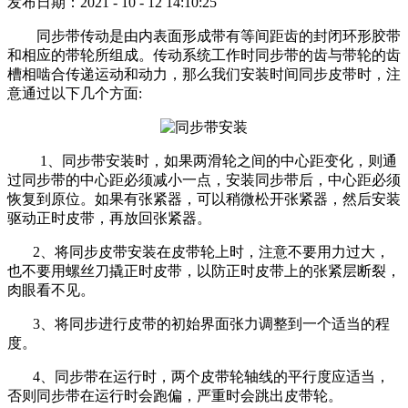
发布日期：2021 - 10 - 12 14:10:25
同步带传动是由内表面形成带有等间距齿的封闭环形胶带
和相应的带轮所组成。传动系统工作时同步带的齿与带轮的齿
槽相啮合传递运动和动力，那么我们安装时间同步皮带时，注
意通过以下几个方面
:
1、同步带安装时，如果两滑轮之间的中心距变化，则通
过同步带的中心距必须减小一点，安装同步带后，中心距必须
恢复到原位。如果有张紧器，可以稍微松开张紧器，然后安装
驱动正时皮带，再放回张紧器。
2、将同步皮带安装在皮带轮上时，注意不要用力过大，
也不要用螺丝刀撬正时皮带，以防正时皮带上的张紧层断裂，
肉眼看不见。
3、将同步进行皮带的初始界面张力调整到一个适当的程
度。
4、同步带在运行时，两个皮带轮轴线的平行度应适当，
否则同步带在运行时会跑偏，严重时会跳出皮带轮。