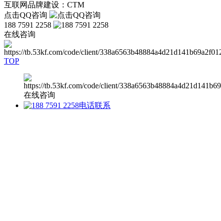
互联网品牌建设：CTM
点击QQ咨询
188 7591 2258
在线咨询
TOP
在线咨询
电话联系