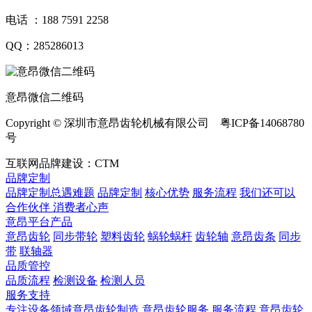
电话 ：188 7591 2258
QQ：285286013
意昂微信二维码
Copyright © 深圳市意昂齿轮机械有限公司 粤ICP备14068780
号
互联网品牌建设：CTM
品牌定制
品牌定制总遇难题
品牌定制
核心优势
服务流程
我们还可以
合作伙伴
​ 消费者心声
意昂平台产品
意昂齿轮
同步带轮
塑料齿轮
蜗轮蜗杆
齿轮轴
意昂齿条
同步
带
联轴器
品质管控
品质流程
检测设备
检测人员
服务支持
专注设备领域意昂齿轮制造
意昂齿轮服务
服务流程
意昂齿轮