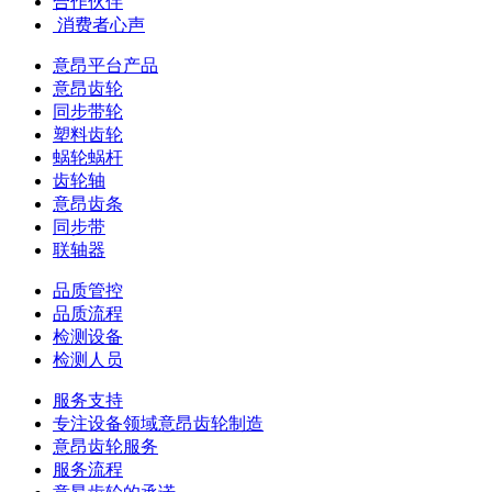
合作伙伴
​ 消费者心声
意昂平台产品
意昂齿轮
同步带轮
塑料齿轮
蜗轮蜗杆
齿轮轴
意昂齿条
同步带
联轴器
品质管控
品质流程
检测设备
检测人员
服务支持
专注设备领域意昂齿轮制造
意昂齿轮服务
服务流程