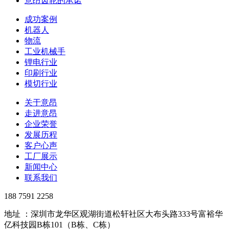
意昂齿轮的承诺
成功案例
机器人
物流
工业机械手
锂电行业
印刷行业
模切行业
关于意昂
走进意昂
企业荣誉
发展历程
客户心声
工厂展示
新闻中心
联系我们
188 7591 2258
地址 ：深圳市龙华区观湖街道松轩社区大布头路333号富裕华
亿科技园B栋101（B栋、C栋）