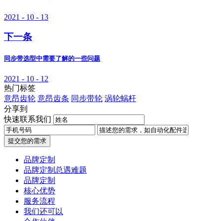
2021 - 10 - 13
下一条
同步带选型中需要了解的一些问题
2021 - 10 - 12
热门标签
意昂齿轮
意昂齿条
同步带轮
涡轮蜗杆
分享到
快速联系我们
提交您的需求
品牌定制
品牌定制总遇难题
品牌定制
核心优势
服务流程
我们还可以