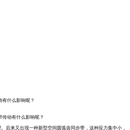
动有什么影响呢？
带传动有什么影响呢？
。后来又出现一种新型空间圆弧齿同步带，这种应力集中小，