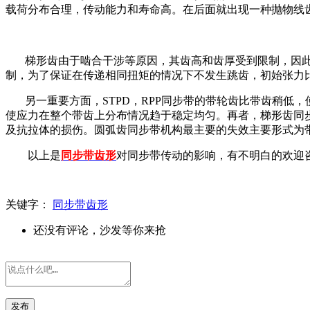
载荷分布合理，传动能力和寿命高。在后面就出现一种抛物线
梯形齿由于啮合干涉等原因，其齿高和齿厚受到限制，因此
制，为了保证在传递相同扭矩的情况下不发生跳齿，初始张力
另一重要方面，
STPD，RPP同步带的带轮齿比带齿稍
使应力在整个带齿上分布情况趋于稳定均匀。再者，梯形齿同步
及抗拉体的损伤。圆弧齿同步带机构最主要的失效主要形式为
以上是
同步带齿形
对同步带传动的影响，
有不明白的欢迎
关键字：
同步带齿形
还没有评论，沙发等你来抢
发布