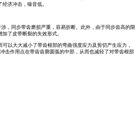
了经济冲击，噪音低。
涉，同步带齿磨损严重，容易折断。此外，由于同步齿高的限
增加了皮带断裂的失效形式。
从而可以大大减小了带齿根部的弯曲强度应力及剪切产生应力，
成冲击作用点在带齿齿廓圆弧的中部，从而也减轻了对带齿根部