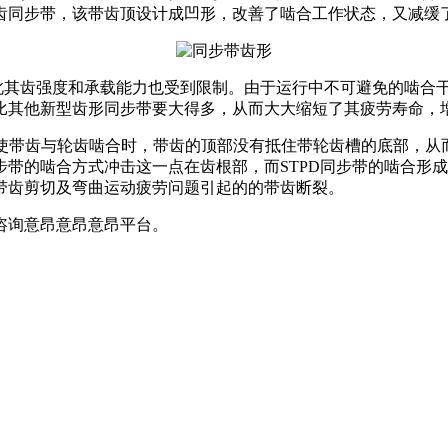
齿同步带，该带齿顶设计成凹形，改善了啮合工作状态，又减缓
其齿强度和承载能力也受到限制。由于运行中不可避免的啮合干
比其他新型齿形同步带要大得多，从而大大缩短了其疲劳寿命，
低，使带齿与轮齿啮合时，带齿的顶部没有抵住带轮齿槽的底部，
带的啮合方式冲击这一点在齿根部，而STPD同步带的啮合形
带齿剪切及弯曲运动疲劳问题引起的的带齿断裂。
咨询
意昂意昂意昂平台。