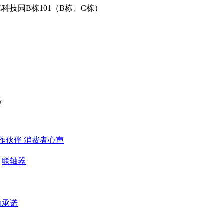
科技园B栋101（B栋、C栋）
号
作伙伴
​ 消费者心声
联轴器
的承诺