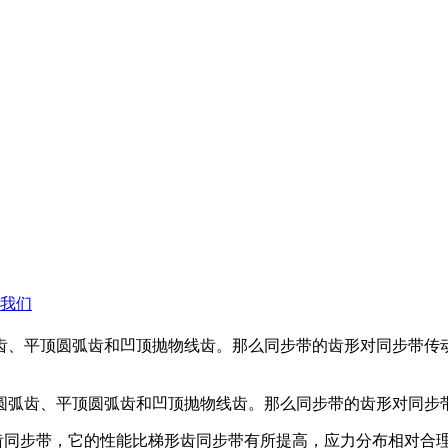
我们
齿、平顶圆弧齿和凹顶抛物线齿。那么同步带的齿形对同步带传
圆弧齿、平顶圆弧齿和凹顶抛物线齿。那么同步带的齿形对同步
同步带，它的性能比梯形齿同步带有所提高，应力分布相对合理