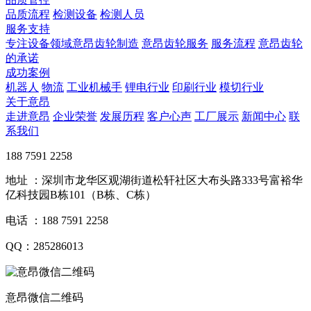
品质流程
检测设备
检测人员
服务支持
专注设备领域意昂齿轮制造
意昂齿轮服务
服务流程
意昂齿轮
的承诺
成功案例
机器人
物流
工业机械手
锂电行业
印刷行业
模切行业
关于意昂
走进意昂
企业荣誉
发展历程
客户心声
工厂展示
新闻中心
联
系我们
188 7591 2258
地址 ：深圳市龙华区观湖街道松轩社区大布头路333号富裕华
亿科技园B栋101（B栋、C栋）
电话 ：188 7591 2258
QQ：285286013
意昂微信二维码