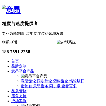
精度与速度提供者
专业齿轮制造-27年专注传动领域发展
联系电话
188 7591 2258
首页
品牌定制
意昂平台产品
意昂齿轮
同步带轮
塑料齿轮
蜗轮蜗杆
齿轮轴
意昂齿条
同步带
查看更多
品质管控
服务支持
成功案例