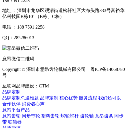
188 7591 2258
地址 ：深圳市龙华区观湖街道松轩社区大布头路333号富裕华
亿科技园B栋101（B栋、C栋）
电话 ：188 7591 2258
QQ：285286013
意昂微信二维码
Copyright © 深圳市意昂齿轮机械有限公司 粤ICP备14068780
号
互联网品牌建设：CTM
品牌定制
品牌定制总遇难题
品牌定制
核心优势
服务流程
我们还可以
合作伙伴
​ 消费者心声
意昂平台产品
意昂齿轮
同步带轮
塑料齿轮
蜗轮蜗杆
齿轮轴
意昂齿条
同步
带
联轴器
品质管控