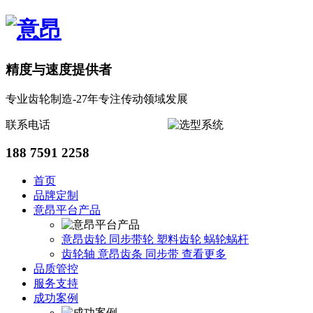
精度与速度提供者
专业齿轮制造-27年专注传动领域发展
联系电话
188 7591 2258
首页
品牌定制
意昂平台产品
意昂齿轮
同步带轮
塑料齿轮
蜗轮蜗杆
齿轮轴
意昂齿条
同步带
查看更多
品质管控
服务支持
成功案例