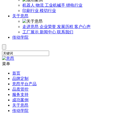
机器人
物流
工业机械手
锂电行业
印刷行业
模切行业
关于意昂
走进意昂
企业荣誉
发展历程
客户心声
工厂展示
新闻中心
联系我们
传动学院
菜单
首页
品牌定制
意昂平台产品
品质管控
服务支持
成功案例
关于意昂
传动学院