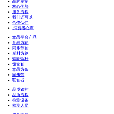
品牌定制
核心优势
服务流程
我们还可以
合作伙伴
​ 消费者心声
意昂平台产品
意昂齿轮
同步带轮
塑料齿轮
蜗轮蜗杆
齿轮轴
意昂齿条
同步带
联轴器
品质管控
品质流程
检测设备
检测人员