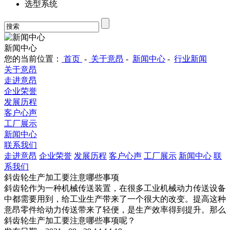
选型系统
新闻中心
您的当前位置：
首页
-
关于意昂
-
新闻中心
-
行业新闻
关于意昂
走进意昂
企业荣誉
发展历程
客户心声
工厂展示
新闻中心
联系我们
走进意昂
企业荣誉
发展历程
客户心声
工厂展示
新闻中心
联
系我们
斜齿轮生产加工要注意哪些事项
斜齿轮作为一种机械传送装置，在很多工业机械动力传送设备
中都需要用到，给工业生产带来了一个很大的改变。提高这种
意昂零件给动力传送带来了轻便，是生产效率得到提升。那么
斜齿轮生产加工要注意哪些事项呢？