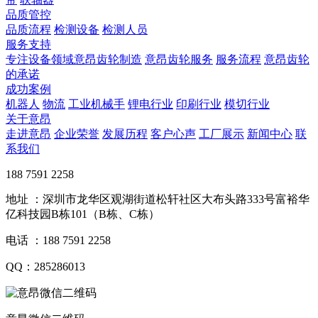
品质管控
品质流程
检测设备
检测人员
服务支持
专注设备领域意昂齿轮制造
意昂齿轮服务
服务流程
意昂齿轮
的承诺
成功案例
机器人
物流
工业机械手
锂电行业
印刷行业
模切行业
关于意昂
走进意昂
企业荣誉
发展历程
客户心声
工厂展示
新闻中心
联
系我们
188 7591 2258
地址 ：深圳市龙华区观湖街道松轩社区大布头路333号富裕华
亿科技园B栋101（B栋、C栋）
电话 ：188 7591 2258
QQ：285286013