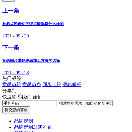
上一条
意昂齿轮传动的特点情况是什么样的
2021 - 09 - 29
下一条
意昂同步带轮表面加工方法的选择
2021 - 09 - 28
热门标签
意昂齿轮
意昂齿条
同步带轮
涡轮蜗杆
分享到
快速联系我们
提交您的需求
品牌定制
品牌定制总遇难题