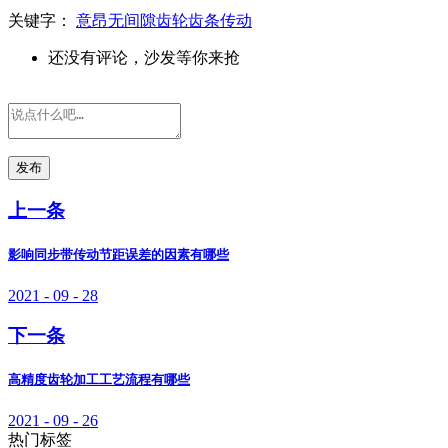
关键字：
意昂无间隙齿轮齿条传动
还没有评论，沙发等你来抢
发布
上一条
影响同步带传动节距误差的因素有哪些
2021 - 09 - 28
下一条
高精度齿轮加工工艺流程有哪些
2021 - 09 - 26
热门标签