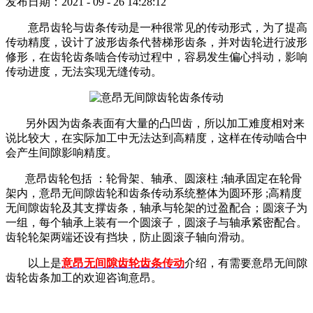
发布日期：2021 - 09 - 26 14:28:12
意昂齿轮与齿条传动是一种很常见的传动形式，为了提高
传动精度，设计了波形齿条代替梯形齿条，并对齿轮进行波形
修形，在齿轮齿条啮合传动过程中，容易发生偏心抖动，影响
传动进度，无法实现无缝传动。
另外因为齿条表面有大量的凸凹齿，所以加工难度相对来
说比较大，在实际加工中无法达到高精度，这样在传动啮合中
会产生间隙影响精度。
意昂齿轮包括
：轮骨架、轴承、圆滚柱
;轴承固定在轮骨
架内，意昂无间隙齿轮和齿条传动系统整体为圆环形 ;高精度
无间隙齿轮及其支撑齿条，轴承与轮架的过盈配合；圆滚子为
一组，每个轴承上装有一个圆滚子，圆滚子与轴承紧密配合。
齿轮轮架两端还设有挡块，防止圆滚子轴向滑动。
以上是
意昂无间隙齿轮齿条传动
介绍，有需要意昂无间隙
齿轮齿条
加工的欢迎咨询意昂。