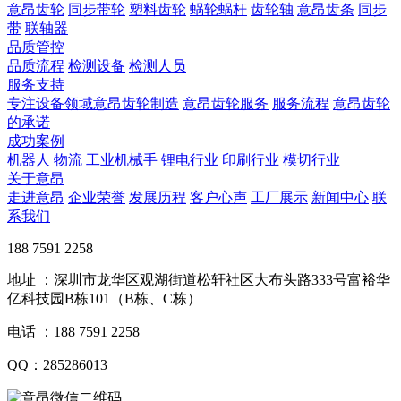
意昂齿轮
同步带轮
塑料齿轮
蜗轮蜗杆
齿轮轴
意昂齿条
同步
带
联轴器
品质管控
品质流程
检测设备
检测人员
服务支持
专注设备领域意昂齿轮制造
意昂齿轮服务
服务流程
意昂齿轮
的承诺
成功案例
机器人
物流
工业机械手
锂电行业
印刷行业
模切行业
关于意昂
走进意昂
企业荣誉
发展历程
客户心声
工厂展示
新闻中心
联
系我们
188 7591 2258
地址 ：深圳市龙华区观湖街道松轩社区大布头路333号富裕华
亿科技园B栋101（B栋、C栋）
电话 ：188 7591 2258
QQ：285286013