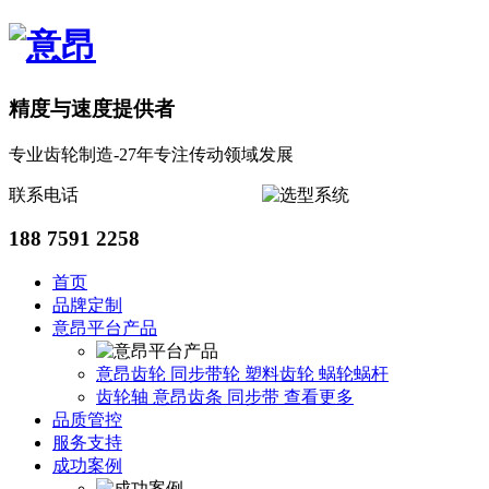
精度与速度提供者
专业齿轮制造-27年专注传动领域发展
联系电话
188 7591 2258
首页
品牌定制
意昂平台产品
意昂齿轮
同步带轮
塑料齿轮
蜗轮蜗杆
齿轮轴
意昂齿条
同步带
查看更多
品质管控
服务支持
成功案例