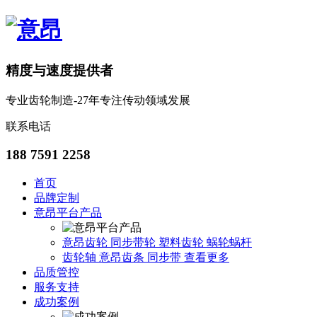
精度与速度提供者
专业齿轮制造-27年专注传动领域发展
联系电话
188 7591 2258
首页
品牌定制
意昂平台产品
意昂齿轮
同步带轮
塑料齿轮
蜗轮蜗杆
齿轮轴
意昂齿条
同步带
查看更多
品质管控
服务支持
成功案例