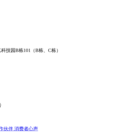
科技园B栋101（B栋、C栋）
号
作伙伴
​ 消费者心声