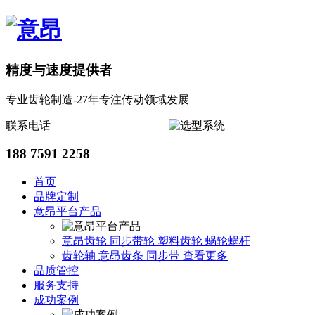
精度与速度提供者
专业齿轮制造-27年专注传动领域发展
联系电话
188 7591 2258
首页
品牌定制
意昂平台产品
意昂齿轮
同步带轮
塑料齿轮
蜗轮蜗杆
齿轮轴
意昂齿条
同步带
查看更多
品质管控
服务支持
成功案例