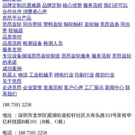
品牌定制总遇难题
品牌定制
核心优势
服务流程
我们还可以
合作伙伴
​ 消费者心声
意昂平台产品
意昂齿轮
同步带轮
塑料齿轮
蜗轮蜗杆
齿轮轴
意昂齿条
同步
带
联轴器
品质管控
品质流程
检测设备
检测人员
服务支持
专注设备领域意昂齿轮制造
意昂齿轮服务
服务流程
意昂齿轮
的承诺
成功案例
机器人
物流
工业机械手
锂电行业
印刷行业
模切行业
关于意昂
走进意昂
企业荣誉
发展历程
客户心声
工厂展示
新闻中心
联
系我们
188 7591 2258
地址 ：深圳市龙华区观湖街道松轩社区大布头路333号富裕华
亿科技园B栋101（B栋、C栋）
电话 ：188 7591 2258