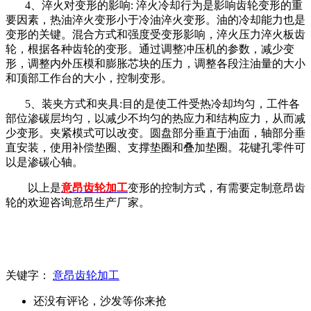
4、淬火对变形的影响: 淬火冷却行为是影响齿轮变形的重
要因素，热油淬火变形小于冷油淬火变形。油的冷却能力也是
变形的关键。混合方式和强度受变形影响，淬火压力淬火板齿
轮，根据各种齿轮的变形。通过调整冲压机的参数，减少变
形，调整内外压模和膨胀芯块的压力，调整各段注油量的大小
和顶部工作台的大小，控制变形。
5、装夹方式和夹具:目的是使工件受热冷却均匀，工件各
部位渗碳层均匀，以减少不均匀的热应力和结构应力，从而减
少变形。夹紧模式可以改变。圆盘部分垂直于油面，轴部分垂
直安装，使用补偿垫圈、支撑垫圈和叠加垫圈。花键孔零件可
以是渗碳心轴。
以上是
意昂齿轮加工
变形的控制
方式，有需要定制意昂齿
轮的欢迎咨询意昂生产厂家。
关键字：
意昂齿轮加工
还没有评论，沙发等你来抢