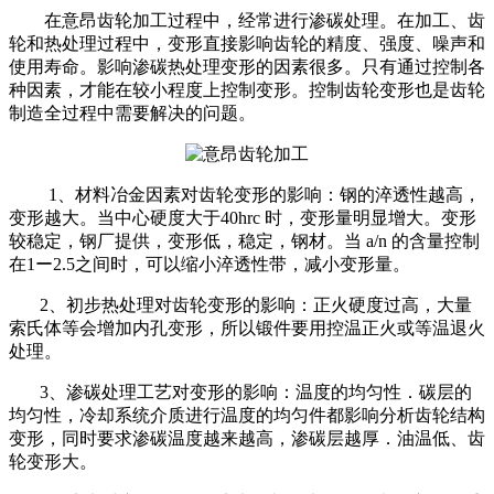
在意昂齿轮加工过程中，经常进行渗碳处理。在加工、齿
轮和热处理过程中，变形直接影响齿轮的精度、强度、噪声和
使用寿命。影响渗碳热处理变形的因素很多。只有通过控制各
种因素，才能在较小程度上控制变形。控制齿轮变形也是齿轮
制造全过程中需要解决的问题。
1、材料冶金因素对齿轮变形的影响：钢的淬透性越高，
变形越大。当中心硬度大于40hrc 时，变形量明显增大。变形
较稳定，钢厂提供，变形低，稳定，钢材。当 a/n 的含量控制
在1ー2.5之间时，可以缩小淬透性带，减小变形量。
2、初步热处理对齿轮变形的影响：正火硬度过高，大量
索氏体等会增加内孔变形，所以锻件要用控温正火或等温退火
处理。
3、渗碳处理工艺对变形的影响：温度的均匀性．碳层的
均匀性，冷却系统介质进行温度的均匀件都影响分析齿轮结构
变形，同时要求渗碳温度越来越高，渗碳层越厚．油温低、齿
轮变形大。