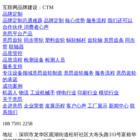
互联网品牌建设：CTM
品牌定制
品牌定制总遇难题
品牌定制
核心优势
服务流程
我们还可以
合作伙伴
​ 消费者心声
意昂平台产品
意昂齿轮
同步带轮
塑料齿轮
蜗轮蜗杆
齿轮轴
意昂齿条
同步
带
联轴器
品质管控
品质流程
检测设备
检测人员
服务支持
专注设备领域意昂齿轮制造
意昂齿轮服务
服务流程
意昂齿轮
的承诺
成功案例
机器人
物流
工业机械手
锂电行业
印刷行业
模切行业
关于意昂
走进意昂
企业荣誉
发展历程
客户心声
工厂展示
新闻中心
联
系我们
188 7591 2258
地址 ：深圳市龙华区观湖街道松轩社区大布头路333号富裕华