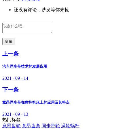
还没有评论，沙发等你来抢
发布
上一条
汽车同步带技术的发展应用
2021 - 09 - 14
下一条
意昂同步带在数控机床上的应用及其特点
2021 - 09 - 13
热门标签
意昂齿轮
意昂齿条
同步带轮
涡轮蜗杆