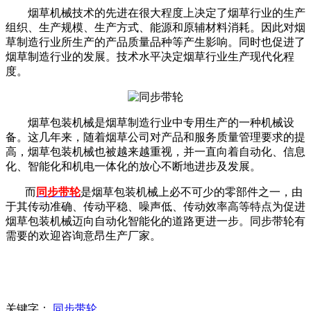
烟草机械技术的先进在很大程度上决定了烟草行业的生产
组织、生产规模、生产方式、能源和原辅材料消耗。因此对烟
草制造行业所生产的产品质量品种等产生影响。同时也促进了
烟草制造行业的发展。技术水平决定烟草行业生产现代化程
度。
烟草包装机械是烟草制造行业中专用生产的一种机械设
备。这几年来，随着烟草公司对产品和服务质量管理要求的提
高，烟草包装机械也被越来越重视，并一直向着自动化、信息
化、智能化和机电一体化的放心不断地进步及发展。
而
同步带轮
是烟草包装机械上必不可少的零部件之一，由
于其传动准确、传动平稳、噪声低、传动效率高等特点为促进
烟草包装机械迈向自动化智能化的道路更进一步。
同步带轮有
需要的欢迎咨询
意昂生产厂家。
关键字：
同步带轮