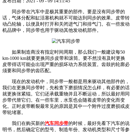
发布日期：2021 - 09 - 09 14:11:45
同步带在汽车中是极其重要的部件。要是没有同步带的
话，气体分配和缸活塞机构就不可能达到同步的效果。皮带转
动凸轮轴，以便及时打开和关闭进气门和排气门。在一些发动
机品牌中，同步带也用于驱动其他发动机部件。
如果制造商没有指定时间周期，那么我们一般建议每
50
km-1000 km就要更换同步皮带和滚筒。要不然没有及时更换
皮带得话可能会出现严重的损坏动力系统装置。齿鼓的轮廓必
须要和同步带的齿匹配。
现在的发动机中，同步带一般都是用来驱动其他部件的，
我们在更换同步带时，先检查下磨损情况怎么样，有必要的话
就更换张紧辊。它们还承载重物并且不断运动，所以最好用同
步带代替它们。在一些车里，水泵也会随着皮带的变化而变
化。正时皮带断裂最常见的原因是其中一个附件过度磨损或皮
带轮堵塞。
我们在购买新的
汽车同步带
的时候，最好先看下汽车的说
明书，然后确定它的型号、制造年份、发动机类型和尺寸等参