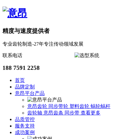
精度与速度提供者
专业齿轮制造-27年专注传动领域发展
联系电话
188 7591 2258
首页
品牌定制
意昂平台产品
意昂齿轮
同步带轮
塑料齿轮
蜗轮蜗杆
齿轮轴
意昂齿条
同步带
查看更多
品质管控
服务支持
成功案例