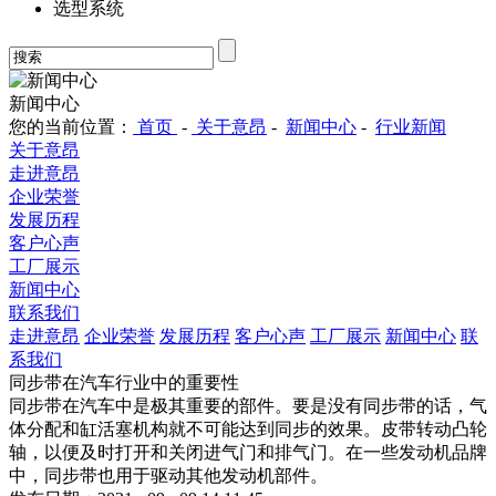
选型系统
新闻中心
您的当前位置：
首页
-
关于意昂
-
新闻中心
-
行业新闻
关于意昂
走进意昂
企业荣誉
发展历程
客户心声
工厂展示
新闻中心
联系我们
走进意昂
企业荣誉
发展历程
客户心声
工厂展示
新闻中心
联
系我们
同步带在汽车行业中的重要性
同步带在汽车中是极其重要的部件。要是没有同步带的话，气
体分配和缸活塞机构就不可能达到同步的效果。皮带转动凸轮
轴，以便及时打开和关闭进气门和排气门。在一些发动机品牌
中，同步带也用于驱动其他发动机部件。