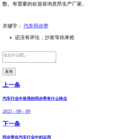
数。有需要的欢迎咨询
意昂生产厂家。
关键字：
汽车同步带
还没有评论，沙发等你来抢
发布
上一条
汽车行业中使用的同步带有什么特点
2021 - 09 - 09
下一条
同步带在汽车行业中的运用