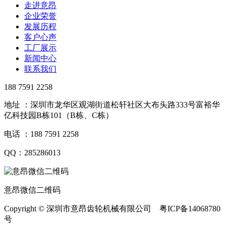
走进意昂
企业荣誉
发展历程
客户心声
工厂展示
新闻中心
联系我们
188 7591 2258
地址 ：深圳市龙华区观湖街道松轩社区大布头路333号富裕华
亿科技园B栋101（B栋、C栋）
电话 ：188 7591 2258
QQ：285286013
意昂微信二维码
Copyright © 深圳市意昂齿轮机械有限公司 粤ICP备14068780
号