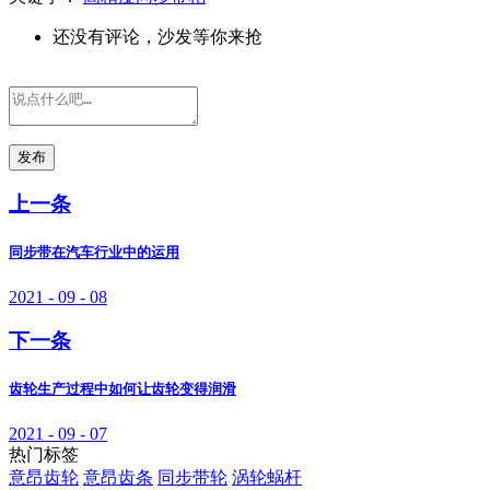
还没有评论，沙发等你来抢
发布
上一条
同步带在汽车行业中的运用
2021 - 09 - 08
下一条
齿轮生产过程中如何让齿轮变得润滑
2021 - 09 - 07
热门标签
意昂齿轮
意昂齿条
同步带轮
涡轮蜗杆