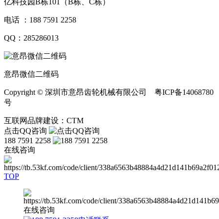
亿科技园B栋101（B栋、C栋）
电话 ：188 7591 2258
QQ：285286013
意昂微信二维码
Copyright © 深圳市意昂齿轮机械有限公司 粤ICP备14068780
号
互联网品牌建设：CTM
点击QQ咨询
188 7591 2258
在线咨询
TOP
在线咨询