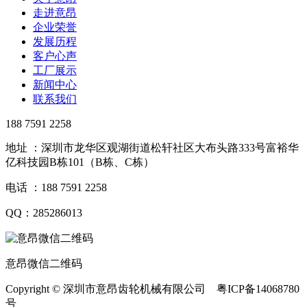
走进意昂
企业荣誉
发展历程
客户心声
工厂展示
新闻中心
联系我们
188 7591 2258
地址 ：深圳市龙华区观湖街道松轩社区大布头路333号富裕华
亿科技园B栋101（B栋、C栋）
电话 ：188 7591 2258
QQ：285286013
意昂微信二维码
Copyright © 深圳市意昂齿轮机械有限公司 粤ICP备14068780
号