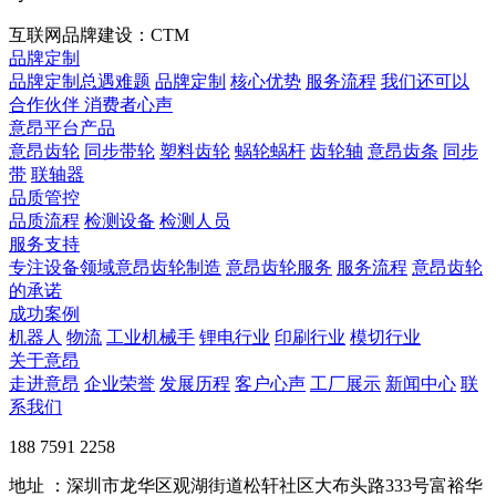
互联网品牌建设：CTM
品牌定制
品牌定制总遇难题
品牌定制
核心优势
服务流程
我们还可以
合作伙伴
​ 消费者心声
意昂平台产品
意昂齿轮
同步带轮
塑料齿轮
蜗轮蜗杆
齿轮轴
意昂齿条
同步
带
联轴器
品质管控
品质流程
检测设备
检测人员
服务支持
专注设备领域意昂齿轮制造
意昂齿轮服务
服务流程
意昂齿轮
的承诺
成功案例
机器人
物流
工业机械手
锂电行业
印刷行业
模切行业
关于意昂
走进意昂
企业荣誉
发展历程
客户心声
工厂展示
新闻中心
联
系我们
188 7591 2258
地址 ：深圳市龙华区观湖街道松轩社区大布头路333号富裕华