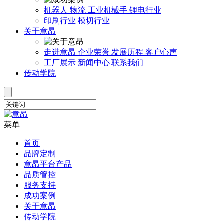
机器人
物流
工业机械手
锂电行业
印刷行业
模切行业
关于意昂
走进意昂
企业荣誉
发展历程
客户心声
工厂展示
新闻中心
联系我们
传动学院
菜单
首页
品牌定制
意昂平台产品
品质管控
服务支持
成功案例
关于意昂
传动学院