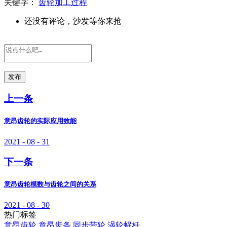
关键字：
齿轮加工过程
还没有评论，沙发等你来抢
发布
上一条
意昂齿轮的实际应用效能
2021 - 08 - 31
下一条
意昂齿轮模数与齿轮之间的关系
2021 - 08 - 30
热门标签
意昂齿轮
意昂齿条
同步带轮
涡轮蜗杆