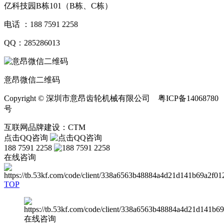
亿科技园B栋101（B栋、C栋）
电话 ：188 7591 2258
QQ：285286013
意昂微信二维码
Copyright © 深圳市意昂齿轮机械有限公司 粤ICP备14068780
号
互联网品牌建设：CTM
点击QQ咨询
188 7591 2258
在线咨询
TOP
在线咨询