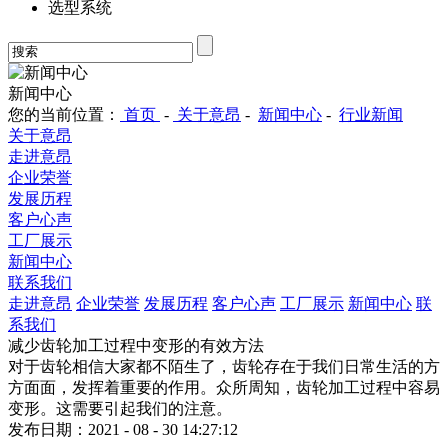
选型系统
新闻中心
您的当前位置：
首页
-
关于意昂
-
新闻中心
-
行业新闻
关于意昂
走进意昂
企业荣誉
发展历程
客户心声
工厂展示
新闻中心
联系我们
走进意昂
企业荣誉
发展历程
客户心声
工厂展示
新闻中心
联
系我们
减少齿轮加工过程中变形的有效方法
对于齿轮相信大家都不陌生了，齿轮存在于我们日常生活的方
方面面，发挥着重要的作用。众所周知，齿轮加工过程中容易
变形。这需要引起我们的注意。
发布日期：2021 - 08 - 30 14:27:12