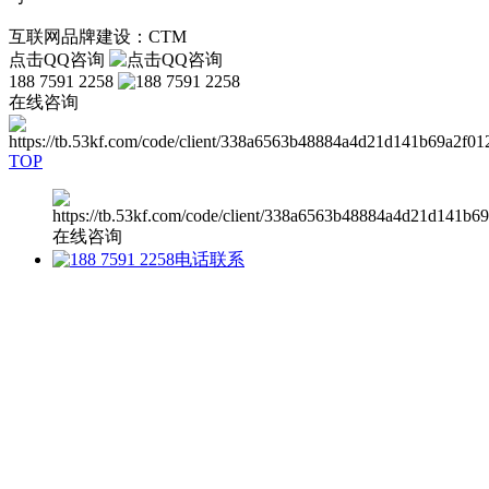
互联网品牌建设：CTM
点击QQ咨询
188 7591 2258
在线咨询
TOP
在线咨询
电话联系