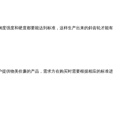
度强度和硬度都要能达到标准，这样生产出来的斜齿轮才能有
户提供物美价廉的产品，需求方在购买时需要根据相应的标准进