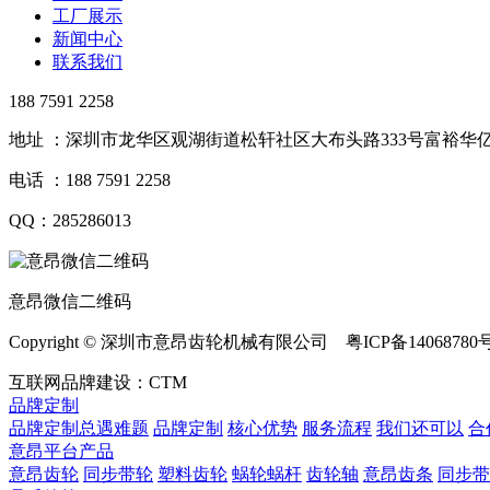
工厂展示
新闻中心
联系我们
188 7591 2258
地址 ：深圳市龙华区观湖街道松轩社区大布头路333号富裕华亿
电话 ：188 7591 2258
QQ：285286013
意昂微信二维码
Copyright © 深圳市意昂齿轮机械有限公司 粤ICP备14068780
互联网品牌建设：CTM
品牌定制
品牌定制总遇难题
品牌定制
核心优势
服务流程
我们还可以
合
意昂平台产品
意昂齿轮
同步带轮
塑料齿轮
蜗轮蜗杆
齿轮轴
意昂齿条
同步带