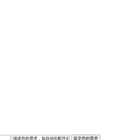
提交您的需求