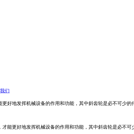
我们
能更好地发挥机械设备的作用和功能，其中斜齿轮是必不可少的
，才能更好地发挥机械设备的作用和功能，其中斜齿轮是必不可