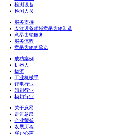
检测设备
检测人员
服务支持
专注设备领域意昂齿轮制造
意昂齿轮服务
服务流程
意昂齿轮的承诺
成功案例
机器人
物流
工业机械手
锂电行业
印刷行业
模切行业
关于意昂
走进意昂
企业荣誉
发展历程
客户心声