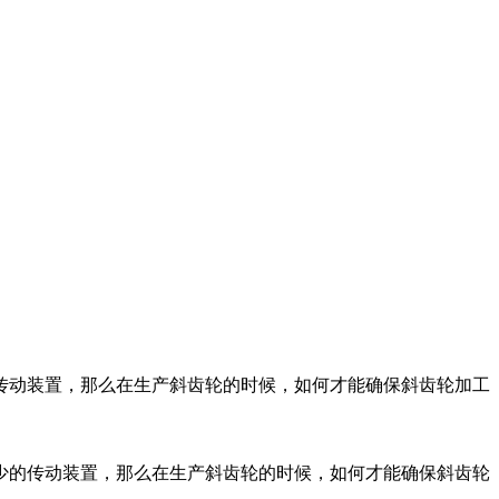
传动装置，那么在生产斜齿轮的时候，如何才能确保斜齿轮加工
少的传动装置，那么在生产斜齿轮的时候，如何才能确保斜齿轮