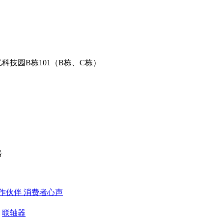
科技园B栋101（B栋、C栋）
号
作伙伴
​ 消费者心声
联轴器