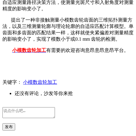
自适应测量路径决策方法，使测量光斑尺寸和入射角度对测量
精度的影响变小了。
提出了一种非接触测量小模数齿轮齿面的三维拓扑测量方
法，以及三维测量轮廓与理论轮廓的自适应匹配计算模型。单
齿面和多齿面的匹配结果一样，这样就使夹紧偏差对测量精度
的影响变小了，实现了模数小于或
0.1 mm 齿轮的检测。
小模数齿轮加工
有需要的欢迎咨询意昂意昂意昂平台。
关键字：
小模数齿轮加工
还没有评论，沙发等你来抢
发布