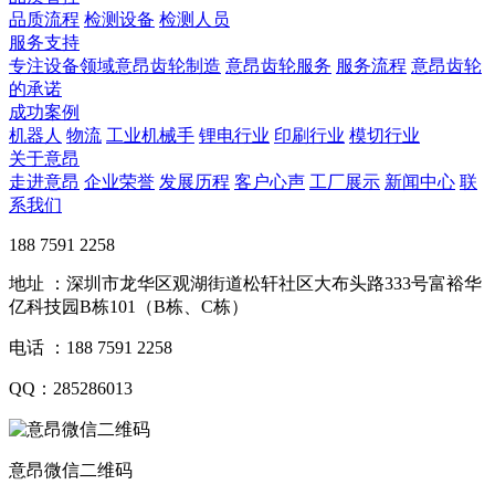
品质流程
检测设备
检测人员
服务支持
专注设备领域意昂齿轮制造
意昂齿轮服务
服务流程
意昂齿轮
的承诺
成功案例
机器人
物流
工业机械手
锂电行业
印刷行业
模切行业
关于意昂
走进意昂
企业荣誉
发展历程
客户心声
工厂展示
新闻中心
联
系我们
188 7591 2258
地址 ：深圳市龙华区观湖街道松轩社区大布头路333号富裕华
亿科技园B栋101（B栋、C栋）
电话 ：188 7591 2258
QQ：285286013
意昂微信二维码