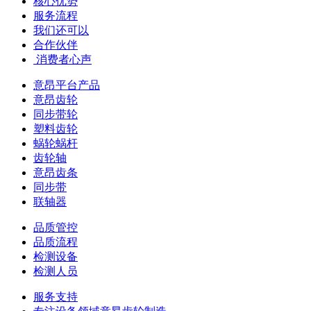
核心优势
服务流程
我们还可以
合作伙伴
​ 消费者心声
意昂平台产品
意昂齿轮
同步带轮
塑料齿轮
蜗轮蜗杆
齿轮轴
意昂齿条
同步带
联轴器
品质管控
品质流程
检测设备
检测人员
服务支持