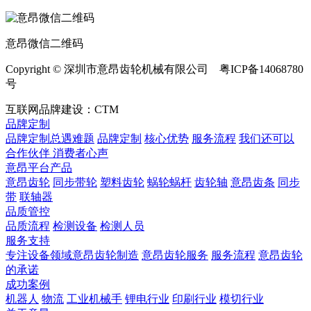
意昂微信二维码
Copyright © 深圳市意昂齿轮机械有限公司 粤ICP备14068780
号
互联网品牌建设：CTM
品牌定制
品牌定制总遇难题
品牌定制
核心优势
服务流程
我们还可以
合作伙伴
​ 消费者心声
意昂平台产品
意昂齿轮
同步带轮
塑料齿轮
蜗轮蜗杆
齿轮轴
意昂齿条
同步
带
联轴器
品质管控
品质流程
检测设备
检测人员
服务支持
专注设备领域意昂齿轮制造
意昂齿轮服务
服务流程
意昂齿轮
的承诺
成功案例
机器人
物流
工业机械手
锂电行业
印刷行业
模切行业