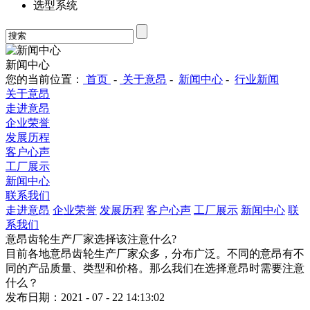
选型系统
新闻中心
您的当前位置：
首页
-
关于意昂
-
新闻中心
-
行业新闻
关于意昂
走进意昂
企业荣誉
发展历程
客户心声
工厂展示
新闻中心
联系我们
走进意昂
企业荣誉
发展历程
客户心声
工厂展示
新闻中心
联
系我们
意昂齿轮生产厂家选择该注意什么?
目前各地意昂齿轮生产厂家众多，分布广泛。不同的意昂有不
同的产品质量、类型和价格。那么我们在选择意昂时需要注意
什么？
发布日期：2021 - 07 - 22 14:13:02