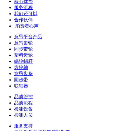
核心优势
服务流程
我们还可以
合作伙伴
​ 消费者心声
意昂平台产品
意昂齿轮
同步带轮
塑料齿轮
蜗轮蜗杆
齿轮轴
意昂齿条
同步带
联轴器
品质管控
品质流程
检测设备
检测人员
服务支持