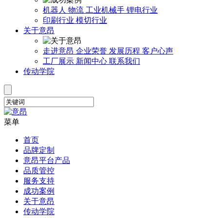
机器人
物流
工业机械手
锂电行业
印刷行业
模切行业
关于意昂
走进意昂
企业荣誉
发展历程
客户心声
工厂展示
新闻中心
联系我们
传动学院
菜单
首页
品牌定制
意昂平台产品
品质管控
服务支持
成功案例
关于意昂
传动学院