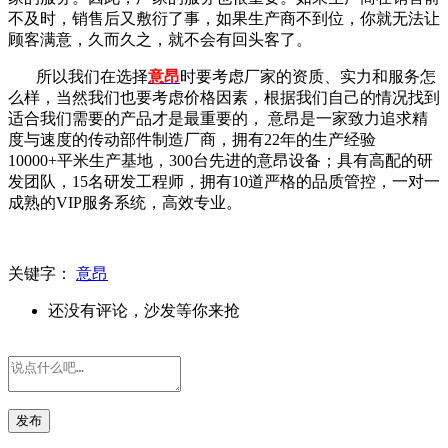
不及时，销售后又敷衍了事，如果生产商不到位，你就无法让
顾客满意，久而久之，就不会有回头客了。
所以我们在选择
意昂
时要考虑厂家的资质、实力和服务怎
么样，当然我们也要考虑价格因素，根据我们自己的情况找到
适合我们需要的产品才是最重要的，
意昂是一家致力追求精
度与速度的传动部件制造厂商，拥有22年的生产经验
10000+平米生产基地，300台先进的意昂设备；具有高配的研
发团队，15名研发工程师，拥有10道严格的品质管控，一对一
成熟的VIP服务系统，高效专业。
关键字：
意昂
还没有评论，沙发等你来抢
发布