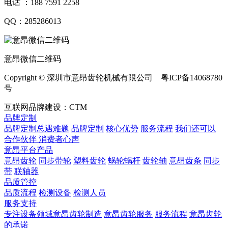
电话 ：188 7591 2258
QQ：285286013
意昂微信二维码
Copyright © 深圳市意昂齿轮机械有限公司 粤ICP备14068780
号
互联网品牌建设：CTM
品牌定制
品牌定制总遇难题
品牌定制
核心优势
服务流程
我们还可以
合作伙伴
​ 消费者心声
意昂平台产品
意昂齿轮
同步带轮
塑料齿轮
蜗轮蜗杆
齿轮轴
意昂齿条
同步
带
联轴器
品质管控
品质流程
检测设备
检测人员
服务支持
专注设备领域意昂齿轮制造
意昂齿轮服务
服务流程
意昂齿轮
的承诺