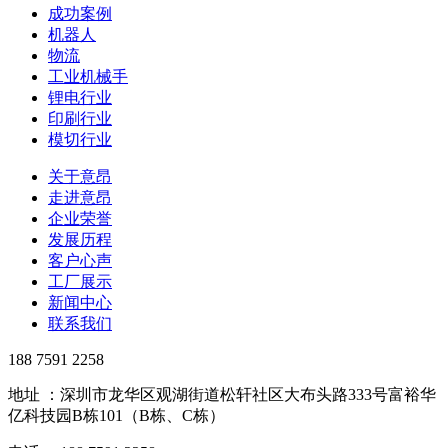
成功案例
机器人
物流
工业机械手
锂电行业
印刷行业
模切行业
关于意昂
走进意昂
企业荣誉
发展历程
客户心声
工厂展示
新闻中心
联系我们
188 7591 2258
地址 ：深圳市龙华区观湖街道松轩社区大布头路333号富裕华
亿科技园B栋101（B栋、C栋）