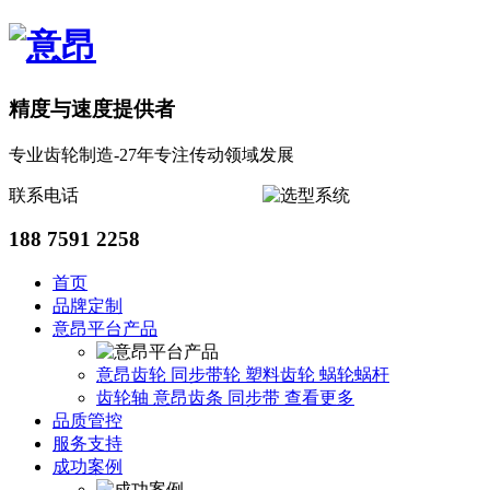
精度与速度提供者
专业齿轮制造-27年专注传动领域发展
联系电话
188 7591 2258
首页
品牌定制
意昂平台产品
意昂齿轮
同步带轮
塑料齿轮
蜗轮蜗杆
齿轮轴
意昂齿条
同步带
查看更多
品质管控
服务支持
成功案例