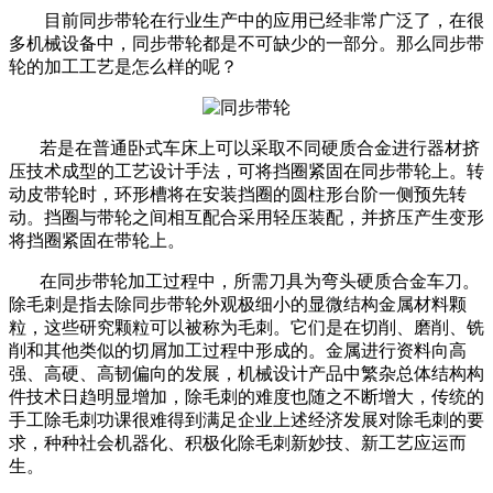
目前同步带轮在行业生产中的应用已经非常广泛了，在很
多机械设备中，同步带轮都是不可缺少的一部分。那么同步带
轮的加工工艺是怎么样的呢？
若是在普通卧式车床上可以采取不同硬质合金进行器材挤
压技术成型的工艺设计手法，可将挡圈紧固在同步带轮上。转
动皮带轮时，环形槽将在安装挡圈的圆柱形台阶一侧预先转
动。挡圈与带轮之间相互配合采用轻压装配，并挤压产生变形
将挡圈紧固在带轮上。
在同步带轮加工过程中，所需刀具为弯头硬质合金车刀。
除毛刺是指去除同步带轮外观极细小的显微结构金属材料颗
粒，这些研究颗粒可以被称为毛刺。它们是在切削、磨削、铣
削和其他类似的切屑加工过程中形成的。金属进行资料向高
强、高硬、高韧偏向的发展，机械设计产品中繁杂总体结构构
件技术日趋明显增加，除毛刺的难度也随之不断增大，传统的
手工除毛刺功课很难得到满足企业上述经济发展对除毛刺的要
求，种种社会机器化、积极化除毛刺新妙技、新工艺应运而
生。