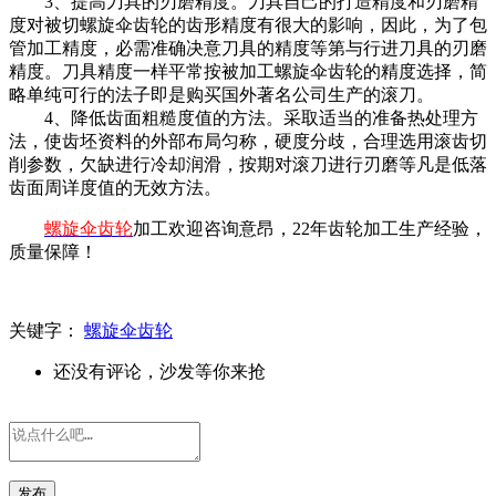
3、提高刀具的刃磨精度。刀具自己的打造精度和刃磨精
度对被切螺旋伞齿轮的齿形精度有很大的影响，因此，为了包
管加工精度，必需准确决意刀具的精度等第与行进刀具的刃磨
精度。刀具精度一样平常按被加工螺旋伞齿轮的精度选择，简
略单纯可行的法子即是购买国外著名公司生产的滚刀。
4、降低齿面粗糙度值的方法。采取适当的准备热处理方
法，使齿坯资料的外部布局匀称，硬度分歧，合理选用滚齿切
削参数，欠缺进行冷却润滑，按期对滚刀进行刃磨等凡是低落
齿面周详度值的无效方法。
螺旋伞齿轮
加工
欢迎咨询意昂，22年齿轮加工生产经验，
质量保障！
关键字：
螺旋伞齿轮
还没有评论，沙发等你来抢
发布