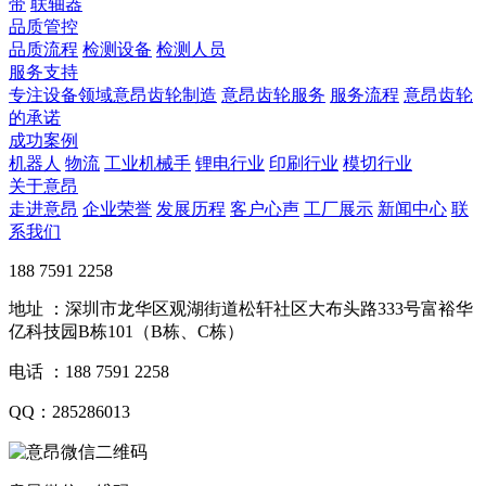
带
联轴器
品质管控
品质流程
检测设备
检测人员
服务支持
专注设备领域意昂齿轮制造
意昂齿轮服务
服务流程
意昂齿轮
的承诺
成功案例
机器人
物流
工业机械手
锂电行业
印刷行业
模切行业
关于意昂
走进意昂
企业荣誉
发展历程
客户心声
工厂展示
新闻中心
联
系我们
188 7591 2258
地址 ：深圳市龙华区观湖街道松轩社区大布头路333号富裕华
亿科技园B栋101（B栋、C栋）
电话 ：188 7591 2258
QQ：285286013