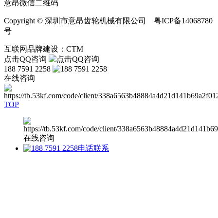
意昂微信二维码
Copyright © 深圳市意昂齿轮机械有限公司 粤ICP备14068780
号
互联网品牌建设：CTM
点击QQ咨询
188 7591 2258
在线咨询
TOP
在线咨询
电话联系