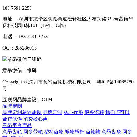
188 7591 2258
地址 ：深圳市龙华区观湖街道松轩社区大布头路333号富裕华
亿科技园B栋101（B栋、C栋）
电话 ：188 7591 2258
QQ：285286013
意昂微信二维码
Copyright © 深圳市意昂齿轮机械有限公司 粤ICP备14068780
号
互联网品牌建设：CTM
品牌定制
品牌定制总遇难题
品牌定制
核心优势
服务流程
我们还可以
合作伙伴
​ 消费者心声
意昂平台产品
意昂齿轮
同步带轮
塑料齿轮
蜗轮蜗杆
齿轮轴
意昂齿条
同步