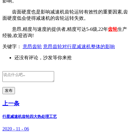
影响。
齿面硬度也是影响减速机齿轮运转有效性的重要因素,齿
面硬度低会使得减速机的齿轮运转失效。
意昂,精度与速度的提供者,精度可达5-6级,22年
齿轮
生产
经验,欢迎咨询!
关键字：
意昂齿轮
意昂齿轮对行星减速机整体的影响
还没有评论，沙发等你来抢
发布
上一条
行星减速机齿轮四大热处理工艺
2020 - 11 - 06