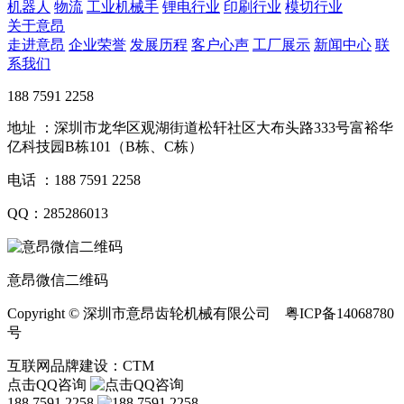
机器人
物流
工业机械手
锂电行业
印刷行业
模切行业
关于意昂
走进意昂
企业荣誉
发展历程
客户心声
工厂展示
新闻中心
联
系我们
188 7591 2258
地址 ：深圳市龙华区观湖街道松轩社区大布头路333号富裕华
亿科技园B栋101（B栋、C栋）
电话 ：188 7591 2258
QQ：285286013
意昂微信二维码
Copyright © 深圳市意昂齿轮机械有限公司 粤ICP备14068780
号
互联网品牌建设：CTM
点击QQ咨询
188 7591 2258