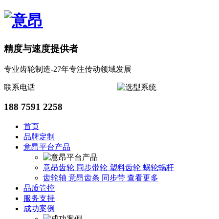
精度与速度提供者
专业齿轮制造-27年专注传动领域发展
联系电话
188 7591 2258
首页
品牌定制
意昂平台产品
意昂齿轮
同步带轮
塑料齿轮
蜗轮蜗杆
齿轮轴
意昂齿条
同步带
查看更多
品质管控
服务支持
成功案例