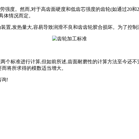
劳强度。然而,对于高齿面硬度和低齿芯强度的齿轮(如通过20和2
具体情况而定。
动装置,发热量大,容易导致润滑不良和齿齿轮胶合损坏。为了控制
两个标准进行计算,但如前所述,齿面耐磨性的计算方法至今还不
需要而将所求得的模数适当增大。
咨询!