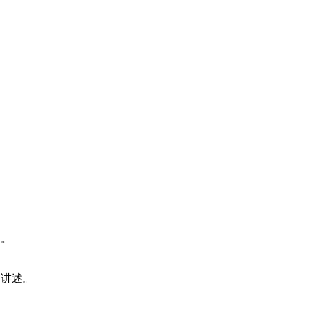
述。
细讲述。