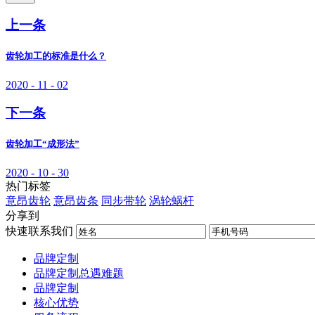
上一条
齿轮加工的标准是什么？
2020 - 11 - 02
下一条
齿轮加工“成形法”
2020 - 10 - 30
热门标签
意昂齿轮
意昂齿条
同步带轮
涡轮蜗杆
分享到
快速联系我们
品牌定制
品牌定制总遇难题
品牌定制
核心优势