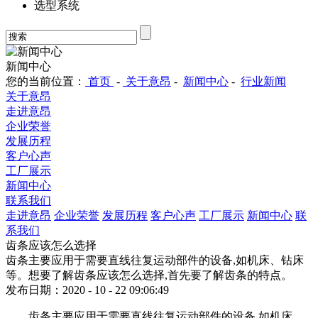
选型系统
新闻中心
您的当前位置：
首页
-
关于意昂
-
新闻中心
-
行业新闻
关于意昂
走进意昂
企业荣誉
发展历程
客户心声
工厂展示
新闻中心
联系我们
走进意昂
企业荣誉
发展历程
客户心声
工厂展示
新闻中心
联
系我们
齿条应该怎么选择
齿条主要应用于需要直线往复运动部件的设备,如机床、钻床
等。想要了解齿条应该怎么选择,首先要了解齿条的特点。
发布日期：2020 - 10 - 22 09:06:49
齿条主要应用于需要直线往复运动部件的设备,如机床、