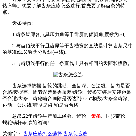
钻床等。想要了解齿条应该怎么选择,首先要了解齿条的特
点。
齿条特点:
1.齿条齿廓各点具压力角等于齿廓的倾斜角,度数为20。
2.与齿顶线平行且齿厚等于齿槽宽的直线是计算齿条尺寸
的基准线,又称为分度线(中线)。
3.与齿顶线平行的任一条直线上具有相同的齿距和模数。
齿条选择依据:齿轮的跳动、全齿深、公法线、齿向是否
合格/齿摆差、周节误差是否超差/齿轮、齿条安装后安装距是
否合适/齿条、齿轮啮合间隙是否达到0.25*模数/齿条全齿深、
跳动、公法线(特别是齿向)是否合格。
意昂,22年齿轮生产加工经验。齿轮、
齿条
、同步带轮、
蜗轮蜗杆等,欢迎咨询!
关键字：
齿条应该怎么选择
齿条怎么选