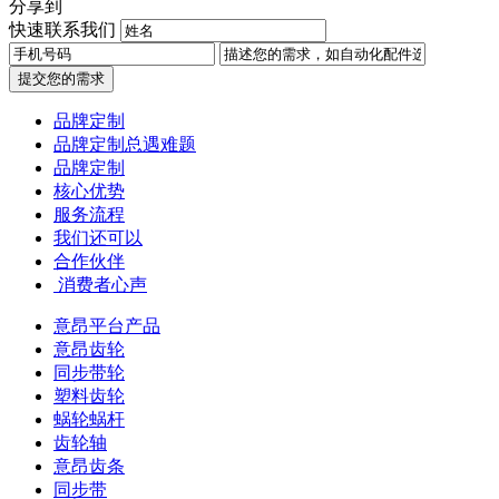
分享到
快速联系我们
提交您的需求
品牌定制
品牌定制总遇难题
品牌定制
核心优势
服务流程
我们还可以
合作伙伴
​ 消费者心声
意昂平台产品
意昂齿轮
同步带轮
塑料齿轮
蜗轮蜗杆
齿轮轴
意昂齿条
同步带