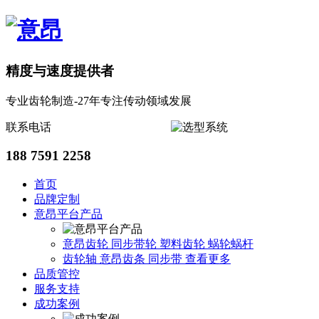
精度与速度提供者
专业齿轮制造-27年专注传动领域发展
联系电话
188 7591 2258
首页
品牌定制
意昂平台产品
意昂齿轮
同步带轮
塑料齿轮
蜗轮蜗杆
齿轮轴
意昂齿条
同步带
查看更多
品质管控
服务支持
成功案例