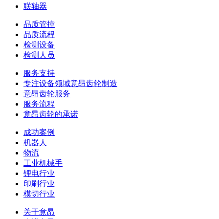
联轴器
品质管控
品质流程
检测设备
检测人员
服务支持
专注设备领域意昂齿轮制造
意昂齿轮服务
服务流程
意昂齿轮的承诺
成功案例
机器人
物流
工业机械手
锂电行业
印刷行业
模切行业
关于意昂