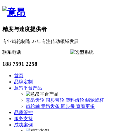
精度与速度提供者
专业齿轮制造-27年专注传动领域发展
联系电话
188 7591 2258
首页
品牌定制
意昂平台产品
意昂齿轮
同步带轮
塑料齿轮
蜗轮蜗杆
齿轮轴
意昂齿条
同步带
查看更多
品质管控
服务支持
成功案例