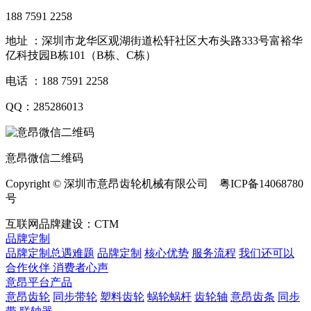
188 7591 2258
地址 ：深圳市龙华区观湖街道松轩社区大布头路333号富裕华
亿科技园B栋101（B栋、C栋）
电话 ：188 7591 2258
QQ：285286013
意昂微信二维码
Copyright © 深圳市意昂齿轮机械有限公司 粤ICP备14068780
号
互联网品牌建设：CTM
品牌定制
品牌定制总遇难题
品牌定制
核心优势
服务流程
我们还可以
合作伙伴
​ 消费者心声
意昂平台产品
意昂齿轮
同步带轮
塑料齿轮
蜗轮蜗杆
齿轮轴
意昂齿条
同步