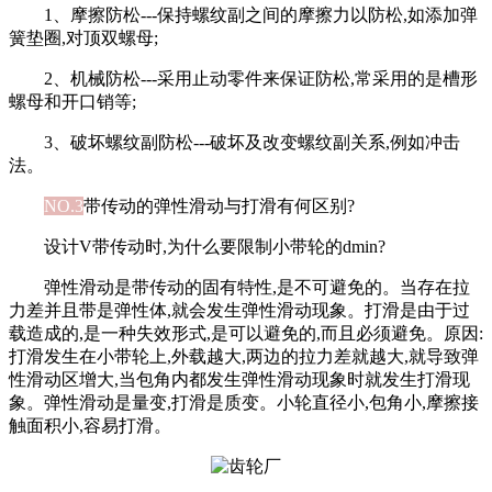
1、摩擦防松---保持螺纹副之间的摩擦力以防松,如添加弹
簧垫圈,对顶双螺母;
2、机械防松---采用止动零件来保证防松,常采用的是槽形
螺母和开口销等;
3、破坏螺纹副防松---破坏及改变螺纹副关系,例如冲击
法。
NO.3
带传动的弹性滑动与打滑有何区别?
设计V带传动时,为什么要限制小带轮的dmin?
弹性滑动是带传动的固有特性,是不可避免的。当存在拉
力差并且带是弹性体,就会发生弹性滑动现象。打滑是由于过
载造成的,是一种失效形式,是可以避免的,而且必须避免。原因:
打滑发生在小带轮上,外载越大,两边的拉力差就越大,就导致弹
性滑动区增大,当包角内都发生弹性滑动现象时就发生打滑现
象。弹性滑动是量变,打滑是质变。小轮直径小,包角小,摩擦接
触面积小,容易打滑。