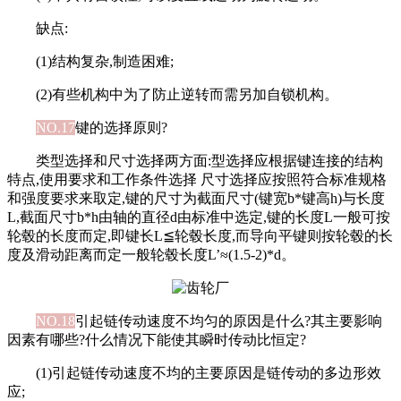
缺点:
(1)结构复杂,制造困难;
(2)有些机构中为了防止逆转而需另加自锁机构。
NO.17
键的选择原则?
类型选择和尺寸选择两方面:型选择应根据键连接的结构
特点,使用要求和工作条件选择 尺寸选择应按照符合标准规格
和强度要求来取定,键的尺寸为截面尺寸(键宽b*键高h)与长度
L,截面尺寸b*h由轴的直径d由标准中选定,键的长度L一般可按
轮毂的长度而定,即键长L≦轮毂长度,而导向平键则按轮毂的长
度及滑动距离而定一般轮毂长度L’≈(1.5-2)*d。
NO.18
引起链传动速度不均匀的原因是什么?其主要影响
因素有哪些?什么情况下能使其瞬时传动比恒定?
(1)引起链传动速度不均的主要原因是链传动的多边形效
应;