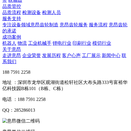
带
联轴器
品质管控
品质流程
检测设备
检测人员
服务支持
专注设备领域意昂齿轮制造
意昂齿轮服务
服务流程
意昂齿轮
的承诺
成功案例
机器人
物流
工业机械手
锂电行业
印刷行业
模切行业
关于意昂
走进意昂
企业荣誉
发展历程
客户心声
工厂展示
新闻中心
联
系我们
188 7591 2258
地址 ：深圳市龙华区观湖街道松轩社区大布头路333号富裕华
亿科技园B栋101（B栋、C栋）
电话 ：188 7591 2258
QQ：285286013