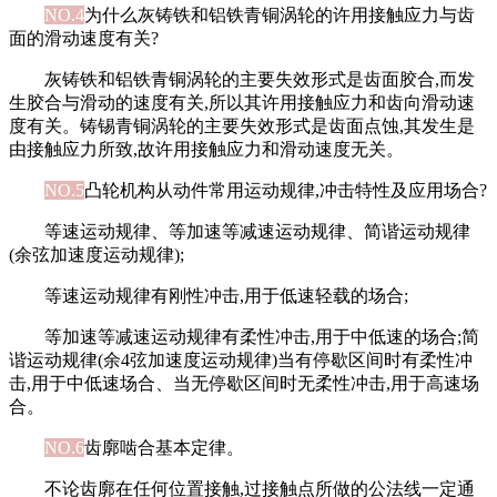
NO.4
为什么灰铸铁和铝铁青铜涡轮的许用接触应力与齿
面的滑动速度有关?
灰铸铁和铝铁青铜涡轮的主要失效形式是齿面胶合,而发
生胶合与滑动的速度有关,所以其许用接触应力和齿向滑动速
度有关。铸锡青铜涡轮的主要失效形式是齿面点蚀,其发生是
由接触应力所致,故许用接触应力和滑动速度无关。
NO.5
凸轮机构从动件常用运动规律,冲击特性及应用场合?
等速运动规律、等加速等减速运动规律、简谐运动规律
(余弦加速度运动规律);
等速运动规律有刚性冲击,用于低速轻载的场合;
等加速等减速运动规律有柔性冲击,用于中低速的场合;简
谐运动规律(余4弦加速度运动规律)当有停歇区间时有柔性冲
击,用于中低速场合、当无停歇区间时无柔性冲击,用于高速场
合。
NO.6
齿廓啮合基本定律。
不论齿廓在任何位置接触,过接触点所做的公法线一定通