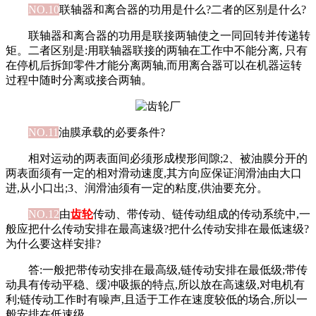
NO.10
联轴器和离合器的功用是什么?二者的区别是什么?
联轴器和离合器的功用是联接两轴使之一同回转并传递转
矩。二者区别是:用联轴器联接的两轴在工作中不能分离, 只有
在停机后拆卸零件才能分离两轴,而用离合器可以在机器运转
过程中随时分离或接合两轴。
NO.11
油膜承载的必要条件?
相对运动的两表面间必须形成楔形间隙;2、被油膜分开的
两表面须有一定的相对滑动速度,其方向应保证润滑油由大口
进,从小口出;3、润滑油须有一定的粘度,供油要充分。
NO.12
由
齿轮
传动、带传动、链传动组成的传动系统中,一
般应把什么传动安排在最高速级?把什么传动安排在最低速级?
为什么要这样安排?
答:一般把带传动安排在最高级,链传动安排在最低级;带传
动具有传动平稳、缓冲吸振的特点,所以放在高速级,对电机有
利;链传动工作时有噪声,且适于工作在速度较低的场合,所以一
般安排在低速级。