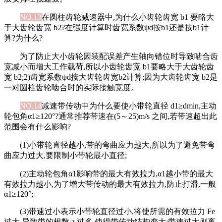
NO.13
在圆柱齿轮减速器中,为什么小齿轮齿宽 b1 要略大
于大齿轮齿宽 b2?在强度计算时齿宽系数ψd按b1还是按b1计
算?为什么?
为了防止大小齿轮因装配误差产生轴向错位时导致啮合齿
宽减小而增大工作载荷,所以小齿轮齿宽 b1要略大于大齿轮齿
宽 b2;2)齿宽系数ψd按大齿轮齿宽b2计算;因为大齿轮齿宽 b2是
一对圆柱齿轮啮合时的实际接触宽度。
NO.14
减速带传动中为什么要使小带轮直径 d1≥dmin,主动
轮包角α1≥120°?通常推荐带速在(5～25)m/s 之间,若带速超出此
范围会有什么影响?
(1)小带轮直径越小,带的弯曲应力越大,所以为了避免带弯
曲应力过大,要限制小带轮最小直径;
(2)主动轮包角α1影响带的最大有效拉力,α1越小带的最大
有效拉力越小,为了增大带传动的最大有效拉力,防止打滑,一般
α1≥120°;
(3)带速过小表示小带轮直径过小,将使所需的有效拉力 Fe
过大,导致带的根数 z 过多,使得带传动结构变大;带速过大则离