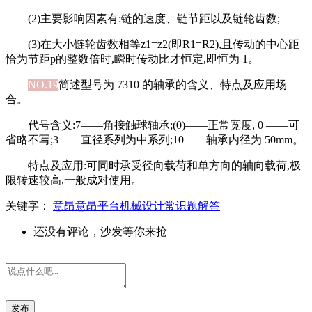
(2)主要影响因素有:链的速度、链节距以及链轮齿数;
(3)在大小链轮齿数相等z1=z2(即R1=R2),且传动的中心距
恰为节距p的整数倍时,瞬时传动比才恒定,即恒为 1。
NO.19
简述型号为 7310 的轴承的含义、特点及应用场
合。
代号含义:7——角接触球轴承;(0)——正常宽度, 0 ——可
省略不写;3——直径系列为中系列;10——轴承内径为 50mm。
特点及应用:可同时承受径向载荷和单方向的轴向载荷,极
限转速较高,一般成对使用。
关键字：
意昂意昂平台机械设计常识题解答
还没有评论，沙发等你来抢
发布