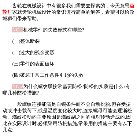
齿轮在机械设计中有很多我们需要去探索的，今天意昂
齿
轮厂
家就齿轮机械设计的常识进行简单的解答，希望可以给攻
城狮们带来帮助。
NO.1
机械零件的失效形式有哪些?
(一)整体断裂
(二)过大的残余变形
(三)零件的表面破坏
(四)破坏正常工作条件引起的失效
NO.2
为什么螺纹联接常需要防松?防松的实质是什么?有
哪几种防松措施?
一般螺纹连接能满足自锁条件而不会自动松脱,但在受振
动或冲击载荷下,或是温度变化较大时,连接螺母可能会逐渐松
动。螺纹松动的主要原因是螺纹副之间的相对转动造成的,因
此在实际设计时,必须采用防松措施,常采用的措施主要有以下
几点: