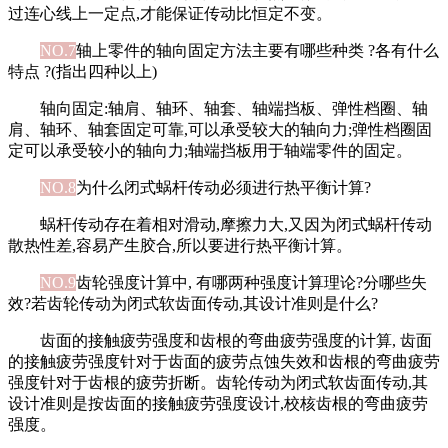
过连心线上一定点,才能保证传动比恒定不变。
NO.7
轴上零件的轴向固定方法主要有哪些种类 ?各有什么
特点 ?(指出四种以上)
轴向固定:轴肩、轴环、轴套、轴端挡板、弹性档圈、轴
肩、轴环、轴套固定可靠,可以承受较大的轴向力;弹性档圈固
定可以承受较小的轴向力;轴端挡板用于轴端零件的固定。
NO.8
为什么闭式蜗杆传动必须进行热平衡计算?
蜗杆传动存在着相对滑动,摩擦力大,又因为闭式蜗杆传动
散热性差,容易产生胶合,所以要进行热平衡计算。
NO.9
齿轮强度计算中, 有哪两种强度计算理论?分哪些失
效?若齿轮传动为闭式软齿面传动,其设计准则是什么?
齿面的接触疲劳强度和齿根的弯曲疲劳强度的计算, 齿面
的接触疲劳强度针对于齿面的疲劳点蚀失效和齿根的弯曲疲劳
强度针对于齿根的疲劳折断。齿轮传动为闭式软齿面传动,其
设计准则是按齿面的接触疲劳强度设计,校核齿根的弯曲疲劳
强度。