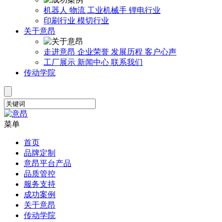
机器人
物流
工业机械手
锂电行业
印刷行业
模切行业
关于意昂
走进意昂
企业荣誉
发展历程
客户心声
工厂展示
新闻中心
联系我们
传动学院
菜单
首页
品牌定制
意昂平台产品
品质管控
服务支持
成功案例
关于意昂
传动学院