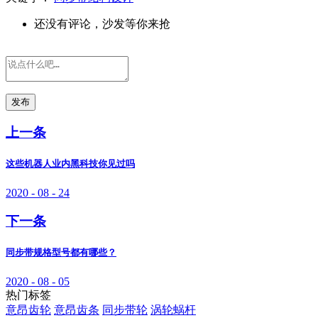
还没有评论，沙发等你来抢
发布
上一条
这些机器人业内黑科技你见过吗
2020 - 08 - 24
下一条
同步带规格型号都有哪些？
2020 - 08 - 05
热门标签
意昂齿轮
意昂齿条
同步带轮
涡轮蜗杆