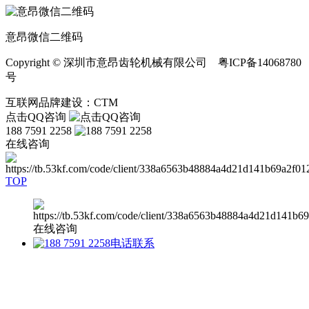
意昂微信二维码
Copyright © 深圳市意昂齿轮机械有限公司 粤ICP备14068780
号
互联网品牌建设：CTM
点击QQ咨询
188 7591 2258
在线咨询
TOP
在线咨询
电话联系