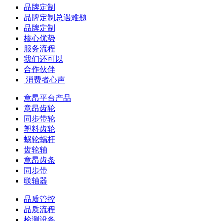
品牌定制
品牌定制总遇难题
品牌定制
核心优势
服务流程
我们还可以
合作伙伴
​ 消费者心声
意昂平台产品
意昂齿轮
同步带轮
塑料齿轮
蜗轮蜗杆
齿轮轴
意昂齿条
同步带
联轴器
品质管控
品质流程
检测设备