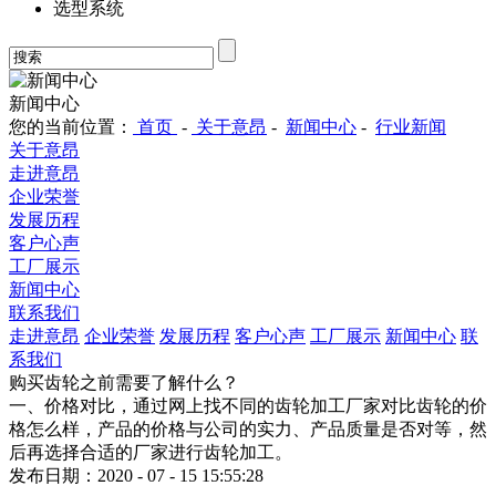
选型系统
新闻中心
您的当前位置：
首页
-
关于意昂
-
新闻中心
-
行业新闻
关于意昂
走进意昂
企业荣誉
发展历程
客户心声
工厂展示
新闻中心
联系我们
走进意昂
企业荣誉
发展历程
客户心声
工厂展示
新闻中心
联
系我们
购买齿轮之前需要了解什么？
一、价格对比，通过网上找不同的齿轮加工厂家对比齿轮的价
格怎么样，产品的价格与公司的实力、产品质量是否对等，然
后再选择合适的厂家进行齿轮加工。
发布日期：2020 - 07 - 15 15:55:28