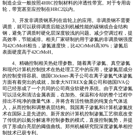
制造企业一般按照4HRC控制材料的淬透性带宽。对于专用齿
轮，带宽甚至应控制在HRC2以内。
3、开发非调质钢系列在齿轮上的应用。非调质钢不需要
调质，就可以获得调质后能达到机械性能的碳钢或合金结构
钢，避免了调质时硬化层深度较浅的问题。减少空调过程，提
高效率，节能减排。相关厂家研制的用于渗氮的非调质钢强度
与42CrMoH相当，渗氮速度快，比42CrMoH高30%；渗氮后
表面硬度高于42CrMoH。
4、精确控制相关热处理参数。随着离子渗氮、真空渗氮
和现代计算机控制技术在热处理工艺中的应用，使渗氮层成分
的控制变得容易。德国Clöckner-离子公司在离子渗氮气体渗氮
方面有着突出的成就，加拿大NITREX金属公司和德国IVA公
司已经形成了一个共同的公司商业软硬件系统。由于真空渗氮
可以活化和清洁金属表面，在加热、保温和冷却的整个过程中
排出不纯净的微量气体，并将含有活性物质的纯复合气体送
入，从而控制和调整表层结构。我国离子渗氮和计算机渗氮技
术在国际上是先进的。新开发的计算机控制渗氮工艺彻底改变
了传统的以氨分解速率控制参数的模式，直接控制氮势，并提
供了形成白亮层的阈值曲线。郑州机械研究院深度渗氮单相控
制技术已获专利。