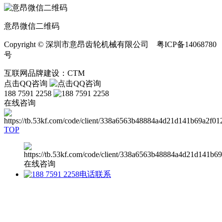
意昂微信二维码
Copyright © 深圳市意昂齿轮机械有限公司 粤ICP备14068780
号
互联网品牌建设：CTM
点击QQ咨询
188 7591 2258
在线咨询
TOP
在线咨询
电话联系