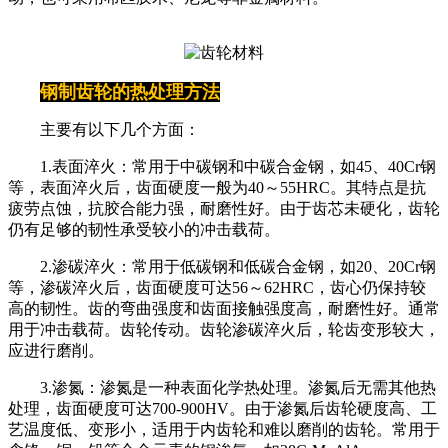
钢制齿轮的热处理方法
主要有以下几个方面：
1.表面淬火：常用于中碳钢和中碳合金钢，如45、40Cr钢
等，表面淬火后，齿面硬度一般为40～55HRC。其特点是抗
疲劳点蚀，抗胶合能力强，耐磨性好。由于齿芯未硬化，齿轮
仍有足够的韧性承受较小的冲击载荷。
2.渗碳淬火：常用于低碳钢和低碳合金钢，如20、20Cr钢
等，渗碳淬火后，齿面硬度可达56～62HRC，齿心仍保持较
高的韧性。齿的弯曲强度和齿面接触强度高，耐磨性好。通常
用于冲击载荷。齿轮传动。齿轮渗碳淬火后，轮齿变形较大，
应进行磨削。
3.渗氮：渗氮是一种表面化学热处理。渗氮后无需其他热
处理，齿面硬度可达700-900HV。由于渗氮后齿轮硬度高、工
艺温度低、变形小，适用于内齿轮和难以磨削的齿轮。常用于