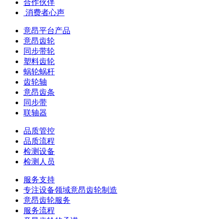
合作伙伴
​ 消费者心声
意昂平台产品
意昂齿轮
同步带轮
塑料齿轮
蜗轮蜗杆
齿轮轴
意昂齿条
同步带
联轴器
品质管控
品质流程
检测设备
检测人员
服务支持
专注设备领域意昂齿轮制造
意昂齿轮服务
服务流程