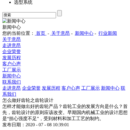
选型系统
新闻中心
您的当前位置：
首页
-
关于意昂
-
新闻中心
-
行业新闻
关于意昂
走进意昂
企业荣誉
发展历程
客户心声
工厂展示
新闻中心
联系我们
走进意昂
企业荣誉
发展历程
客户心声
工厂展示
新闻中心
联
系我们
怎么做好齿轮之齿轮设计
怎样才能做出好的齿轮产品？齿轮工业的发展方向是什么？首
先，齿轮设计的原则应该改变。早期国内机械工业的设计思想
是“担心强度不足”，受到材料和加工工艺的制约。
发布日期：2020 - 07 - 08 10:39:01