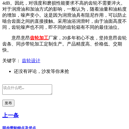
4dB。因此，对强度和磨损性能要求不高的齿轮不需要淬火。
对于润滑油和加油方式的影响，一般认为，随着油量和油粘度
的增加，噪声变小。这是因为润滑油具有阻尼作用，可以防止
啮合齿面之间的直接接触。采用油浴润滑时，由于油面高度不
同，齿轮噪声也不同，即不同的齿轮箱有不同的最佳油位。
意昂意昂
齿轮加工
厂家，20多年初心不改，坚持意昂齿轮
齿条、同步带轮加工定制生产。产品精度高、价格低、交期
快。
关键字：
齿轮设计
还没有评论，沙发等你来抢
发布
上一条
同步带轮特点及优点