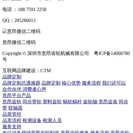
电话 ：188 7591 2258
QQ：285286013
意昂微信二维码
Copyright © 深圳市意昂齿轮机械有限公司 粤ICP备14068780
号
互联网品牌建设：CTM
品牌定制
品牌定制总遇难题
品牌定制
核心优势
服务流程
我们还可以
合作伙伴
​ 消费者心声
意昂平台产品
意昂齿轮
同步带轮
塑料齿轮
蜗轮蜗杆
齿轮轴
意昂齿条
同步
带
联轴器
品质管控
品质流程
检测设备
检测人员
服务支持
专注设备领域意昂齿轮制造
意昂齿轮服务
服务流程
意昂齿轮